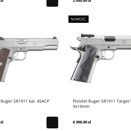
zł
2 050,00 zł
NOWOŚĆ
t Ruger SR1911 kal. 45ACP
Pistolet Ruger SR1911 Target 
9x19mm
zł
6 300,00 zł