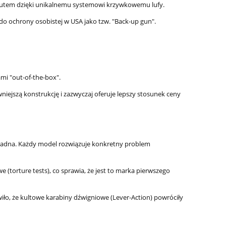
zutem dzięki unikalnemu systemowi krzywkowemu lufy.
do ochrony osobistej w USA jako tzw. "Back-up gun".
mi "out-of-the-box".
iejszą konstrukcję i zazwyczaj oferuje lepszy stosunek ceny
 ładna. Każdy model rozwiązuje konkretny problem
(torture tests), co sprawia, że jest to marka pierwszego
iło, że kultowe karabiny dźwigniowe (Lever-Action) powróciły