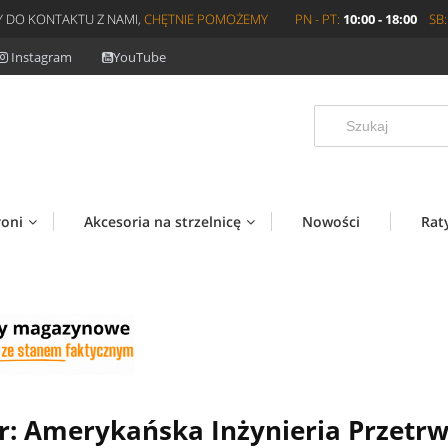
 DO KONTAKTU Z NAMI,
CHĘTNIE POMOŻEMY
PN - PT:
10:00 - 18:00
SB:
Instagram
YouTube
roni
Akcesoria na strzelnicę
Nowości
Rat
r: Amerykańska Inżynieria Przetrw