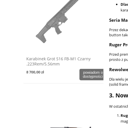
Dlac
kara
Seria Ma
Przez deka
button take
Ruger Pr
Przed prem
Karabinek Grot S16 FB-M1 Czarny
prosto z p
.223Rem/5.56mm
Rewolwe
8 700,00 zł
powiadom o
dostępności
Dla wielu 
(solid fram
3. Now
W ostatnic
Rug
maga