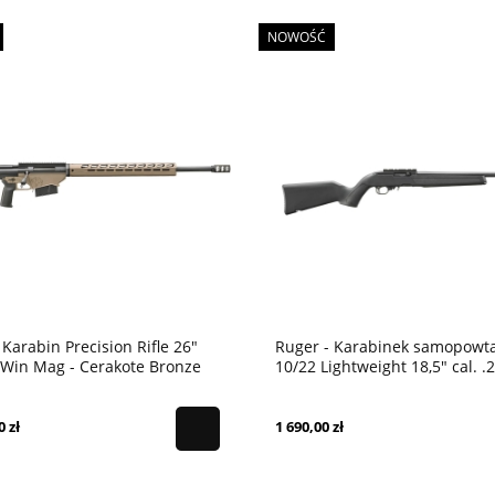
NOWOŚĆ
 Karabin Precision Rifle 26"
Ruger - Karabinek samopowta
0Win Mag - Cerakote Bronze
10/22 Lightweight 18,5" cal. .
0 zł
1 690,00 zł