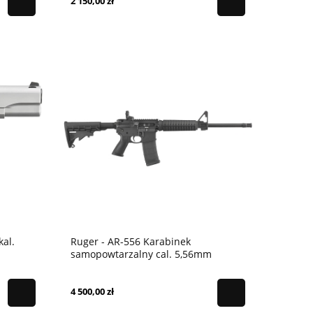
2 150,00 zł
kal.
Ruger - AR-556 Karabinek
samopowtarzalny cal. 5,56mm
NATO/.223 rem 16"
4 500,00 zł