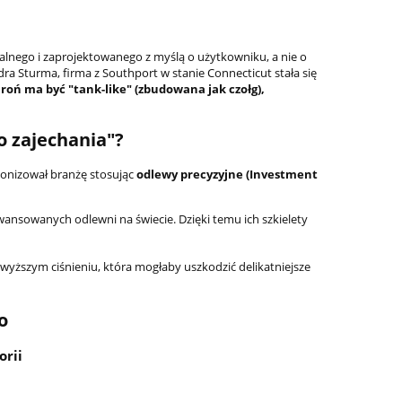
alnego i zaprojektowanego z myślą o użytkowniku, a nie o
dra Sturma, firma z Southport w stanie Connecticut stała się
roń ma być "tank-like" (zbudowana jak czołg),
o zajechania"?
jonizował branżę stosując
odlewy precyzyjne (Investment
wansowanych odlewni na świecie. Dzięki temu ich szkielety
 wyższym ciśnieniu, która mogłaby uszkodzić delikatniejsze
o
orii