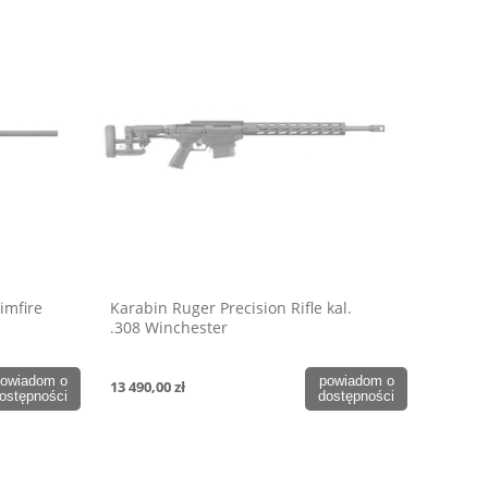
imfire
Karabin Ruger Precision Rifle kal.
.308 Winchester
owiadom o
powiadom o
13 490,00 zł
ostępności
dostępności