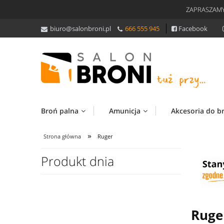
ZAPRASZAMY
biuro@salonbroni.pl
666 555 945
Facebook
Broń palna
Amunicja
Akcesoria do b
»
Strona główna
Ruger
Produkt dnia
Ruge