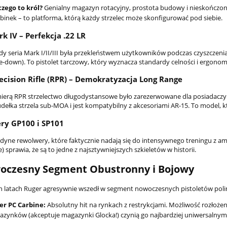
zego to król?
Genialny magazyn rotacyjny, prostota budowy i nieskończona 
binek – to platforma, którą każdy strzelec może skonfigurować pod siebie.
rk IV – Perfekcja .22 LR
dy seria Mark I/II/III była przekleństwem użytkowników podczas czyszczeni
-down). To pistolet tarczowy, który wyznacza standardy celności i ergonomii
ecision Rifle (RPR) – Demokratyzacja Long Range
ierą RPR strzelectwo długodystansowe było zarezerwowane dla posiadaczy g
udełka strzela sub-MOA i jest kompatybilny z akcesoriami AR-15. To model, 
ry GP100 i SP101
jedyne rewolwery, które faktycznie nadają się do intensywnego treningu z a
e) sprawia, że są to jedne z najsztywniejszych szkieletów w historii.
oczesny Segment Obustronny i Bojowy
h latach Ruger agresywnie wszedł w segment nowoczesnych pistoletów pol
er PC Carbine:
Absolutny hit na rynkach z restrykcjami. Możliwość rozłoże
zynków (akceptuje magazynki Glocka!) czynią go najbardziej uniwersalnym