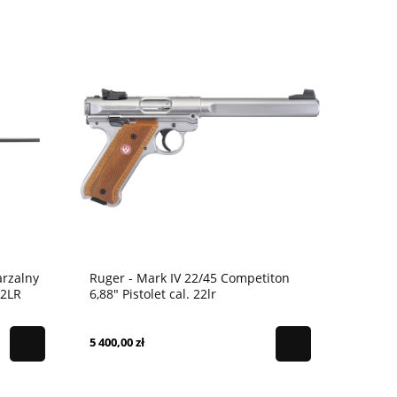
rzalny
Ruger - Mark IV 22/45 Competiton
22LR
6,88" Pistolet cal. 22lr
5 400,00 zł