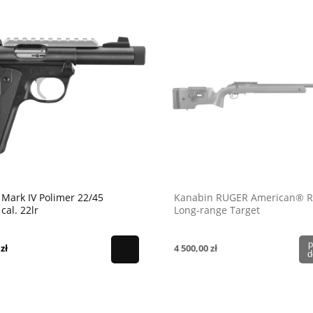
 Mark IV Polimer 22/45
Kanabin RUGER American® R
 cal. 22lr
Long-range Target
p
zł
4 500,00 zł
d