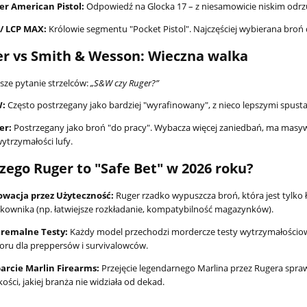
er American Pistol:
Odpowiedź na Glocka 17 – z niesamowicie niskim odr
 / LCP MAX:
Królowie segmentu "Pocket Pistol". Najczęściej wybierana broń 
er vs Smith & Wesson: Wieczna walka
sze pytanie strzelców:
„S&W czy Ruger?”
:
Często postrzegany jako bardziej "wyrafinowany", z nieco lepszymi spusta
er:
Postrzegany jako broń "do pracy". Wybacza więcej zaniedbań, ma masywn
ytrzymałości lufy.
czego Ruger to "Safe Bet" w 2026 roku?
owacja przez Użyteczność:
Ruger rzadko wypuszcza broń, która jest tylko
kownika (np. łatwiejsze rozkładanie, kompatybilność magazynków).
tremalne Testy:
Każdy model przechodzi mordercze testy wytrzymałościowe 
ru dla preppersów i survivalowców.
arcie Marlin Firearms:
Przejęcie legendarnego Marlina przez Rugera spraw
kości, jakiej branża nie widziała od dekad.