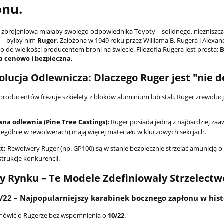
onu.
ża zbrojeniowa miałaby swojego odpowiednika Toyoty – solidnego, niezniszcz
 – byłby nim
Ruger
. Założona w 1949 roku przez Williama B. Rugera i Alexan
o do wielkości producentem broni na świecie. Filozofia Rugera jest prosta:
B
a cenowo i bezpieczna.
olucja Odlewnicza: Dlaczego Ruger jest "nie d
producentów frezuje szkielety z bloków aluminium lub stali. Ruger zrewoluc
sna odlewnia (Pine Tree Castings):
Ruger posiada jedną z najbardziej zaa
zególnie w rewolwerach) mają więcej materiału w kluczowych sekcjach.
t:
Rewolwery Ruger (np. GP100) są w stanie bezpiecznie strzelać amunicją o
trukcje konkurencji.
ny Rynku – Te Modele Zdefiniowały Strzelectw
/22 – Najpopularniejszy karabinek bocznego zapłonu w hist
 mówić o Rugerze bez wspomnienia o
10/22
.