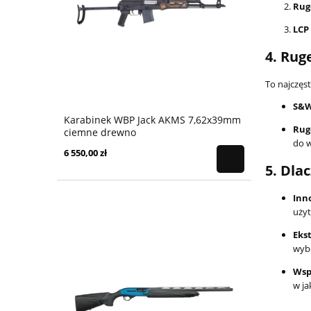
Rug
LCP
4. Rug
To najczęst
S&W
Karabinek WBP Jack AKMS 7,62x39mm
Rug
ciemne drewno
do w
6 550,00 zł
5. Dla
Inn
użyt
Eks
wybo
Wsp
w ja