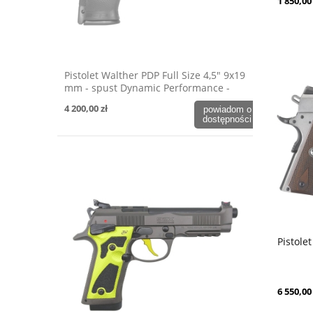
1 850,00 
Pistolet Walther PDP Full Size 4,5" 9x19
mm - spust Dynamic Performance -
OD Green
4 200,00 zł
powiadom o
dostępności
Pistole
6 550,00 