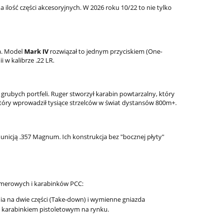
ilość części akcesoryjnych. W 2026 roku 10/22 to nie tylko
a. Model
Mark IV
rozwiązał to jednym przyciskiem (One-
 w kalibrze .22 LR.
rubych portfeli. Ruger stworzył karabin powtarzalny, który
który wprowadził tysiące strzelców w świat dystansów 800m+.
municją .357 Magnum. Ich konstrukcja bez "bocznej płyty"
imerowych i karabinków PCC:
nia na dwie części (Take-down) i wymienne gniazda
 karabinkiem pistoletowym na rynku.