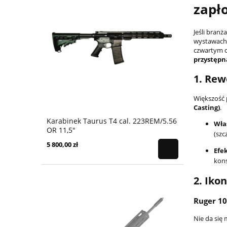
zapł
Jeśli bran
wystawach
czwartym c
przystępn
1. Rew
Większość 
Casting)
.
Karabinek Taurus T4 cal. 223REM/5.56
Wła
OR 11,5"
(szc
5 800,00 zł
Efek
kons
2. Iko
Ruger 10
Nie da się