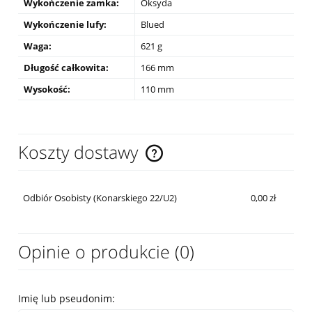
Wykończenie zamka:
Oksyda
Wykończenie lufy:
Blued
Waga:
621 g
Długość całkowita:
166 mm
Wysokość:
110 mm
Koszty dostawy
Cena nie zawiera ewentualnych kosztów płatności
Odbiór Osobisty (Konarskiego 22/U2)
0,00 zł
Opinie o produkcie (0)
Imię lub pseudonim: