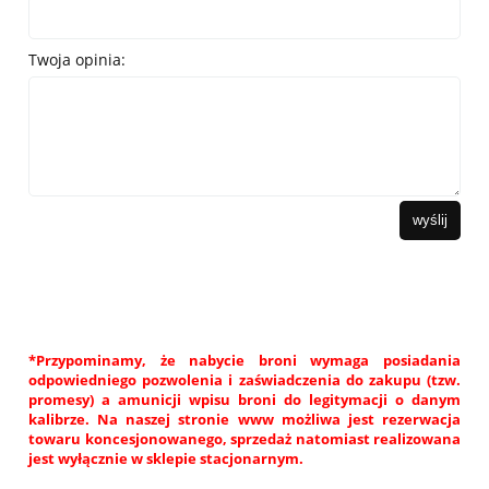
Twoja opinia:
wyślij
*Przypominamy, że nabycie broni wymaga posiadania
odpowiedniego pozwolenia i zaświadczenia do zakupu (tzw.
promesy) a amunicji wpisu broni do legitymacji o danym
kalibrze. Na naszej stronie www możliwa jest rezerwacja
towaru koncesjonowanego, sprzedaż natomiast realizowana
jest wyłącznie w sklepie stacjonarnym.