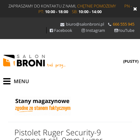
ZAPRASZAMY DO KONTAKTU Z NAMI,
CHĘTNIE POMOŻEMY
PN -
PT:
10:00 - 18:00
SB:
10:00 - 14:00
biuro@salonbroni.pl
666 555 945
Facebook
Instagram
YouTube
(PUSTY)
Pistolet Ruger Security-9