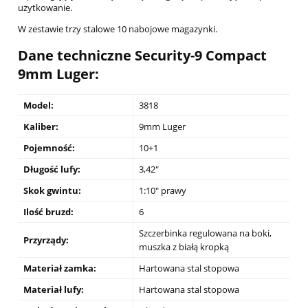
użytkowanie.
W zestawie trzy stalowe 10 nabojowe magazynki.
Dane techniczne Security-9 Compact
9mm Luger
:
Model:
3818
Kaliber:
9mm Luger
Pojemność:
10+1
Długość lufy:
3,42"
Skok gwintu:
1:10" prawy
Ilość bruzd:
6
Szczerbinka regulowana na boki,
Przyrządy:
muszka z białą kropką
Materiał zamka:
Hartowana stal stopowa
Materiał lufy:
Hartowana stal stopowa