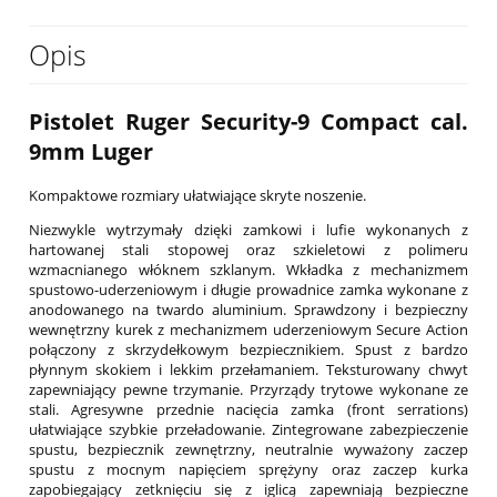
Opis
Pistolet Ruger Security-9 Compact cal.
9mm Luger
Kompaktowe rozmiary ułatwiające skryte noszenie.
Niezwykle wytrzymały dzięki zamkowi i lufie wykonanych z
hartowanej stali stopowej oraz szkieletowi z polimeru
wzmacnianego włóknem szklanym. Wkładka z mechanizmem
spustowo-uderzeniowym i długie prowadnice zamka wykonane z
anodowanego na twardo aluminium. Sprawdzony i bezpieczny
wewnętrzny kurek z mechanizmem uderzeniowym Secure Action
połączony z skrzydełkowym bezpiecznikiem. Spust z bardzo
płynnym skokiem i lekkim przełamaniem. Teksturowany chwyt
zapewniający pewne trzymanie. Przyrządy trytowe wykonane ze
stali. Agresywne przednie nacięcia zamka (front serrations)
ułatwiające szybkie przeładowanie. Zintegrowane zabezpieczenie
spustu, bezpiecznik zewnętrzny, neutralnie wyważony zaczep
spustu z mocnym napięciem sprężyny oraz zaczep kurka
zapobiegający zetknięciu się z iglicą zapewniają bezpieczne