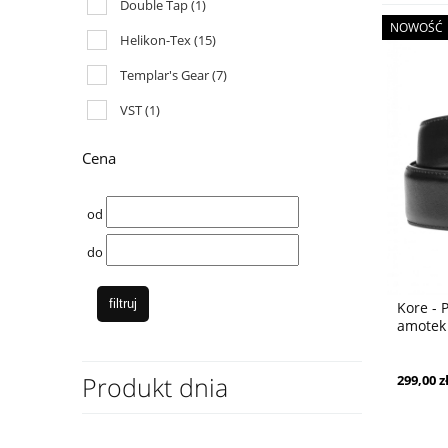
Double Tap
(1)
NOWOŚĆ
Helikon-Tex
(15)
Templar's Gear
(7)
VST
(1)
Cena
od
do
filtruj
Kore - 
amotek
Produkt dnia
299,00 z