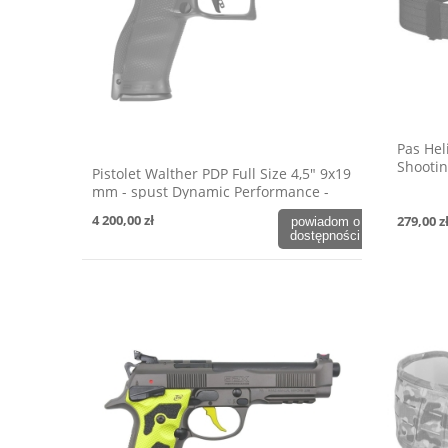
Pas Hel
Shootin
Pistolet Walther PDP Full Size 4,5" 9x19
mm - spust Dynamic Performance -
OD Green
4 200,00 zł
279,00 z
powiadom o
dostępności