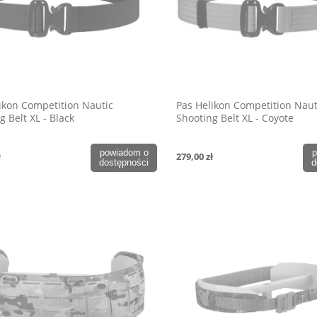
ikon Competition Nautic
Pas Helikon Competition Naut
g Belt XL - Black
Shooting Belt XL - Coyote
powiadom o
p
ł
279,00 zł
dostępności
d