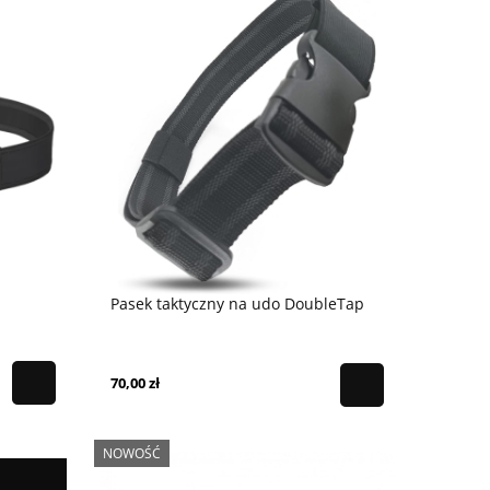
n
Pasek taktyczny na udo DoubleTap
70,00 zł
NOWOŚĆ