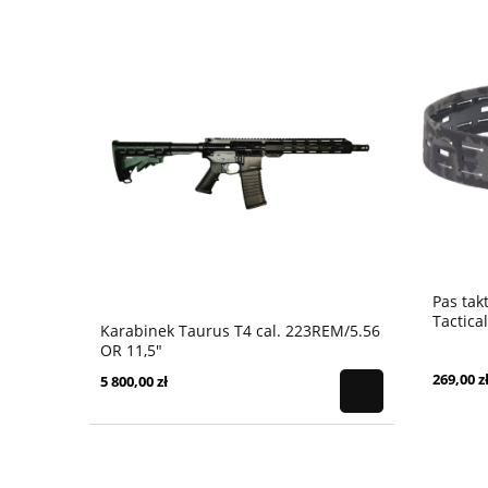
Pas tak
Tactica
Karabinek Taurus T4 cal. 223REM/5.56
OR 11,5"
269,00 z
5 800,00 zł