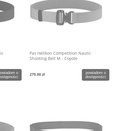
ic
Pas Helikon Competition Nautic
Shooting Belt M - Coyote
owiadom o
powiadom o
279,00 zł
ostępności
dostępności