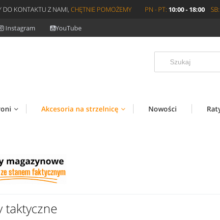
 DO KONTAKTU Z NAMI,
CHĘTNIE POMOŻEMY
PN - PT:
10:00 - 18:00
SB:
Instagram
YouTube
roni
Akcesoria na strzelnicę
Nowości
Rat
y taktyczne