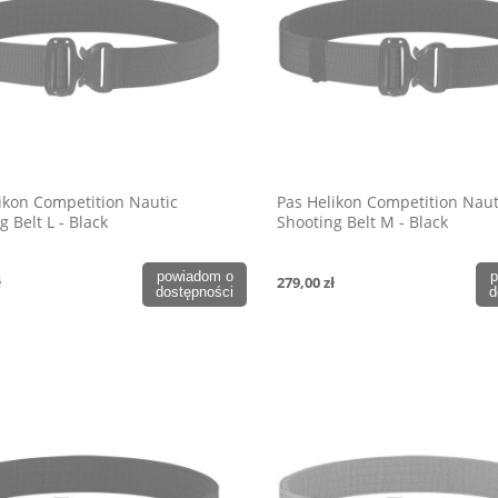
ikon Competition Nautic
Pas Helikon Competition Naut
g Belt L - Black
Shooting Belt M - Black
powiadom o
p
ł
279,00 zł
dostępności
d