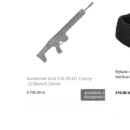
Rękaw 
Helikon
Karabinek Grot S16 FB-M1 Czarny
Sleeve®
.223Rem/5.56mm
8 700,00 zł
219,00 z
powiadom o
dostępności