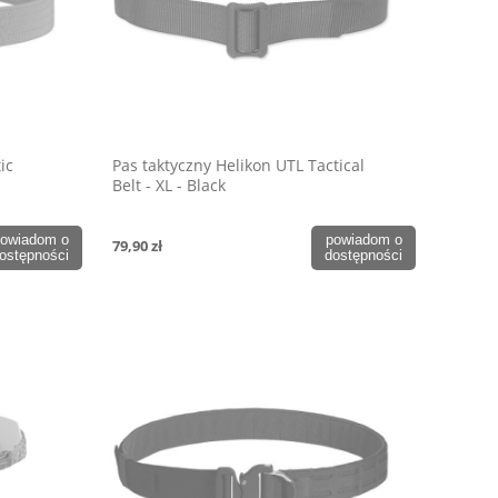
ic
Pas taktyczny Helikon UTL Tactical
Belt - XL - Black
owiadom o
powiadom o
79,90 zł
ostępności
dostępności