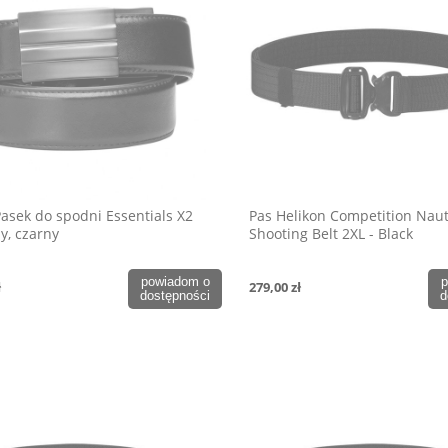
Pasek do spodni Essentials X2
Pas Helikon Competition Naut
y, czarny
Shooting Belt 2XL - Black
powiadom o
p
ł
279,00 zł
dostępności
d