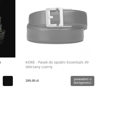
m
KORE - Pasek do spodni Essentials X9
skórzany czarny
powiadom o
299,00 zł
dostępności