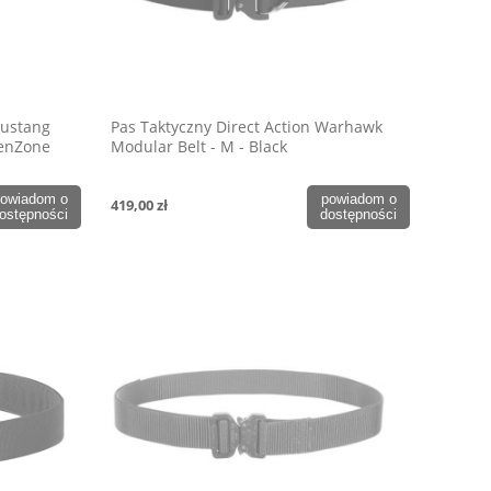
Mustang
Pas Taktyczny Direct Action Warhawk
eenZone
Modular Belt - M - Black
owiadom o
powiadom o
419,00 zł
ostępności
dostępności