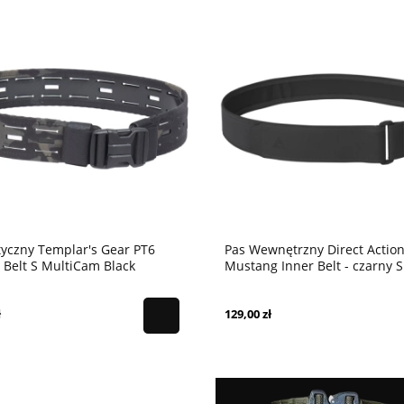
tyczny Templar's Gear PT6
Pas Wewnętrzny Direct Actio
l Belt S MultiCam Black
Mustang Inner Belt - czarny S
ł
129,00 zł