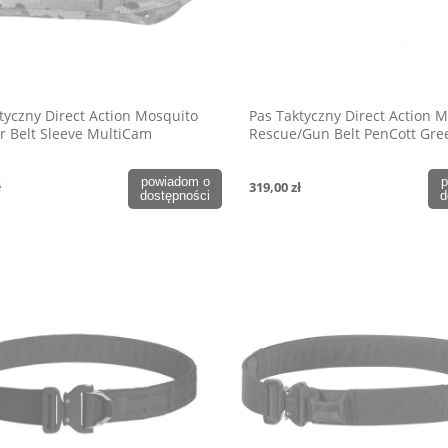
tyczny Direct Action Mosquito
Pas Taktyczny Direct Action 
 Belt Sleeve MultiCam
Rescue/Gun Belt PenCott Gr
powiadom o
p
ł
319,00 zł
dostępności
d