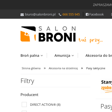
ZAPRASZAMY
biuro@salonbroni.pl
666 555 945
Facebook
Broń palna
Amunicja
Akcesoria do b
»
»
Strona główna
Akcesoria na strzelnicę
Pasy taktyczne
Filtry
Producent
Pas
DIRECT ACTION®
(8)