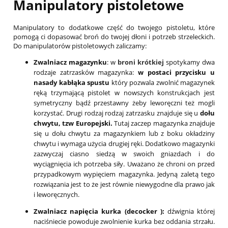
Manipulatory pistoletowe
Manipulatory to dodatkowe część do twojego pistoletu, które
pomogą ci dopasować broń do twojej dłoni i potrzeb strzeleckich.
Do manipulatorów pistoletowych zaliczamy:
Zwalniacz magazynku
: w
broni krótkiej
spotykamy dwa
rodzaje zatrzasków magazynka:
w postaci przycisku u
nasady kabłąka spustu
który pozwala zwolnić magazynek
ręką trzymającą pistolet w nowszych konstrukcjach jest
symetryczny bądź przestawny żeby leworęczni też mogli
korzystać. Drugi rodzaj rodzaj zatrzasku znajduje się u
dołu
chwytu, tzw Europejski.
Tutaj zaczep magazynka znajduje
się u dołu chwytu za magazynkiem lub z boku okładziny
chwytu i wymaga użycia drugiej ręki. Dodatkowo magazynki
zazwyczaj ciasno siedzą w swoich gniazdach i do
wyciągnięcia ich potrzeba siły. Uważano że chroni on przed
przypadkowym wypięciem magazynka. Jedyną zaletą tego
rozwiązania jest to że jest równie niewygodne dla prawo jak
i leworęcznych.
Zwalniacz napięcia kurka (decocker ):
dźwignia której
naciśniecie powoduje zwolnienie kurka bez oddania strzału.