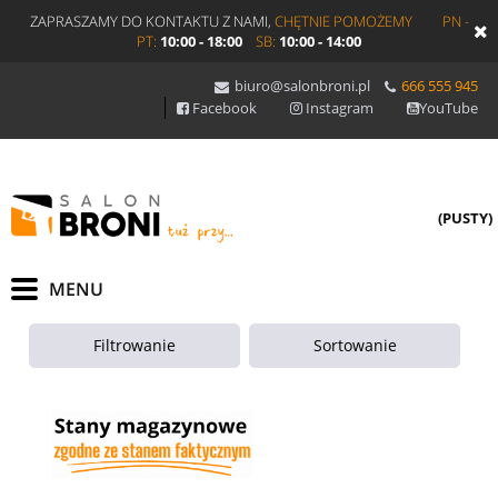
ZAPRASZAMY DO KONTAKTU Z NAMI,
CHĘTNIE POMOŻEMY
PN -
PT:
10:00 - 18:00
SB:
10:00 - 14:00
biuro@salonbroni.pl
666 555 945
Facebook
Instagram
YouTube
(PUSTY)
Filtrowanie
Sortowanie