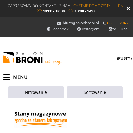
ZAPRASZAMY DO KONTAKTU Z NAMI,
CHĘTNIE POMOŻEMY
PN -
PT:
10:00 - 18:00
SB:
10:00 - 14:00
biuro@salonbroni.pl
666 555 945
Facebook
Instagram
YouTube
(PUSTY)
Filtrowanie
Sortowanie