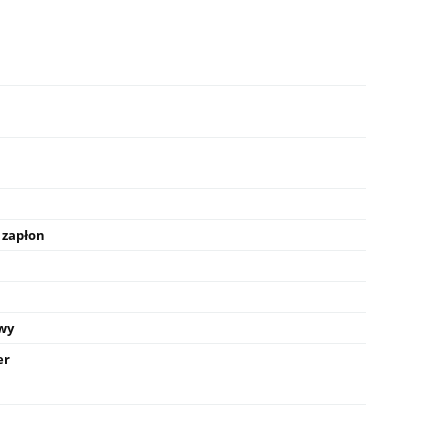
 zapłon
wy
er