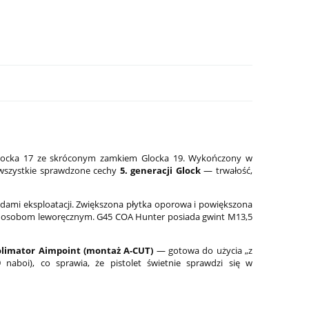
ę Glocka 17 ze skróconym zamkiem Glocka 19. Wykończony w
 wszystkie sprawdzone cechy
5. generacji Glock
— trwałość,
ladami eksploatacji. Zwiększona płytka oporowa i powiększona
-8
Latarka pistoletowa Streamlight TLR-8
Latarka do karabin
eż osobom leworęcznym. G45 COA Hunter posiada gwint M13,5
G Sub - Glock 43X/48
RM2 Laser-G, 1 000
1 799,00 zł
2 199,00 zł
olimator Aimpoint (montaż A-CUT)
— gotowa do użycia „z
naboi), co sprawia, że pistolet świetnie sprawdzi się w
Cena regularna:
2 099,00 zł
Cena regularna:
2 599,0