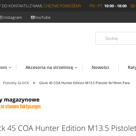
 DO KONTAKTU Z NAMI,
CHĘTNIE POMOŻEMY
PN - PT:
10:00 - 18:00
SB:
Instagram
YouTube
roni
Akcesoria na strzelnicę
Nowości
Rat
»
Pistolety GLOCK
Glock 45 COA Hunter Edition M13.5 Pistolet 9x19mm Para
ck 45 COA Hunter Edition M13.5 Pistol