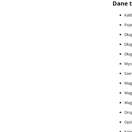
Dane t
Kali
Poj
Dług
Dług
Dłu
Wys
Szer
Waga
Wag
Wag
Dro
Opór
Kolo