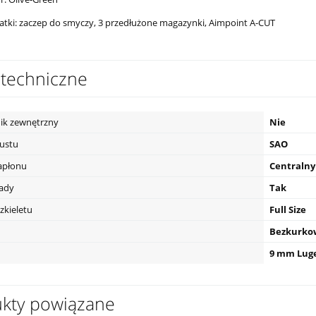
tki: zaczep do smyczy, 3 przedłużone magazynki, Aimpoint A-CUT
techniczne
ik zewnętrzny
Nie
pustu
SAO
apłonu
Centralny
eady
Tak
zkieletu
Full Size
Bezkurko
9 mm Lug
kty powiązane