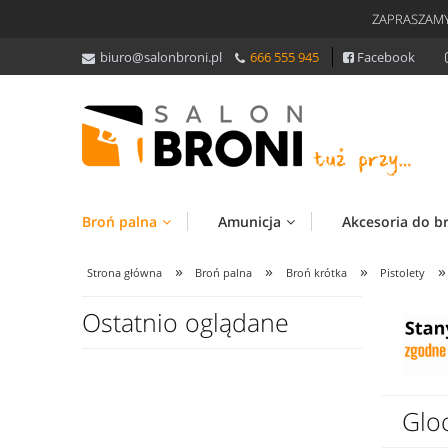
ZAPRASZAMY
biuro@salonbroni.pl
666 555 945
Facebook
Broń palna
Amunicja
Akcesoria do b
»
»
»
»
Strona główna
Broń palna
Broń krótka
Pistolety
Ostatnio oglądane
Glo