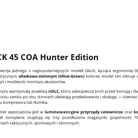
K 45 COA
Hunter Edition
 wersja jednego z najpopularniejszych modeli Glock, łącząca ergonomi
ystycznym
oliwkowo-zielonym (Olive-Green)
kolorze, model ten oferuje
t i możliwość montażu akcesoriów.
ryto wytrzymałą powłoką
nDLC
, która zabezpiecza broń przed korozją i ś
PCC Son of Gun SOG-Xs 7,5"
Latarka pistoletowa Streamlight TLR
rzutu zamka po obu stronach ułatwiają przeładowanie i obsługę — równi
czarny
G Sub - Sig Sauer P365/P365 XL
 kompresora lub tłumika.
2 149,00 zł
nter wyposażona jest w
luminescencyjne przyrządy celownicze
oraz
k
 W komplecie znajdują się trzy przedłużone magazynki (pojemność 19 
na:
4 499,00 zł
Cena regularna:
2 599,00 zł
iach taktycznych, sportowych i obronnych.