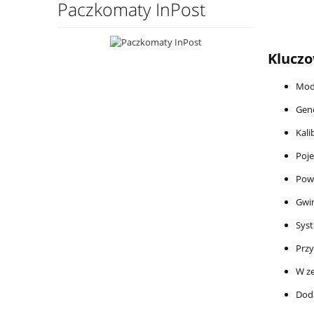
Paczkomaty InPost
Kluczo
Mode
Gene
Kali
Poj
Pow
Gwin
Sys
Przy
W ze
Dod