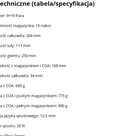
echniczne (tabela/specyfikacja)
ber: 9×19 Para
emność magazynka: 19 naboi
ość całkowita: 204 mm
ość lufy: 117 mm
gość gwintu: 250 mm
okość z magazynkiem i COA: 168 mm
okość całkowita: 34 mm
 z COA: 690 g
a z COA i pustym magazynkiem: 775 g
a z COA i pełnym magazynkiem: 990 g
ga języka spustowego: 12,5 mm
 spustu: 26 N
r: Olive-Green