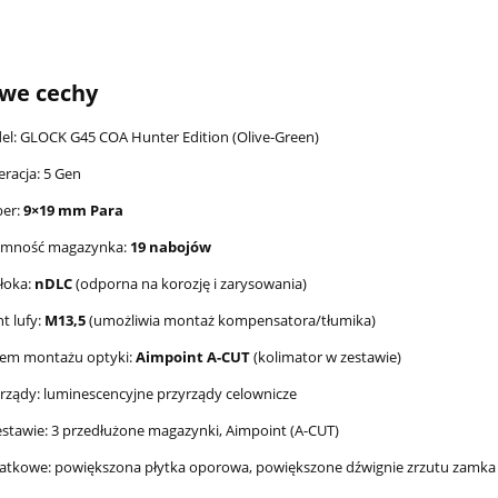
we cechy
l: GLOCK G45 COA Hunter Edition (Olive-Green)
racja: 5 Gen
ber:
9×19 mm Para
emność magazynka:
19 nabojów
łoka:
nDLC
(odporna na korozję i zarysowania)
t lufy:
M13,5
(umożliwia montaż kompensatora/tłumika)
tem montażu optyki:
Aimpoint A-CUT
(kolimator w zestawie)
rządy: luminescencyjne przyrządy celownicze
stawie: 3 przedłużone magazynki, Aimpoint (A-CUT)
atkowe: powiększona płytka oporowa, powiększone dźwignie zrzutu zamka