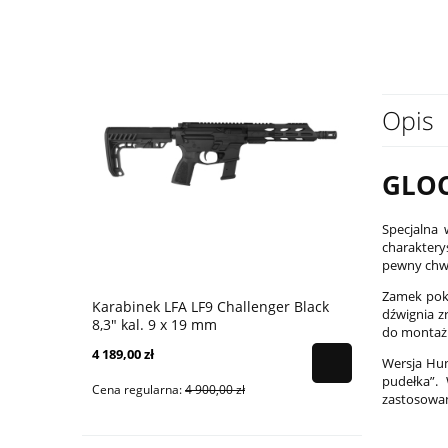
Opis
GLOC
Specjalna
charakter
pewny chwy
Zamek pok
Karabinek LFA LF9 Challenger Black
Karabinek 
dźwignia z
8,3" kal. 9 x 19 mm
9x19 mm - 
do montażu
4 189,00 zł
4 399,00 zł
Wersja Hu
pudełka”.
Cena regularna:
4 900,00 zł
Cena regular
zastosowan