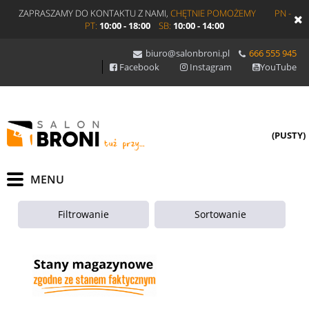
ZAPRASZAMY DO KONTAKTU Z NAMI,
CHĘTNIE POMOŻEMY
PN -
PT:
10:00 - 18:00
SB:
10:00 - 14:00
biuro@salonbroni.pl
666 555 945
Facebook
Instagram
YouTube
(PUSTY)
Filtrowanie
Sortowanie