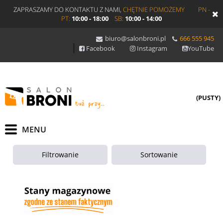
ZAPRASZAMY DO KONTAKTU Z NAMI,
CHĘTNIE POMOŻEMY
PN -
PT:
10:00 - 18:00
SB:
10:00 - 14:00
biuro@salonbroni.pl
666 555 945
Facebook
Instagram
YouTube
(PUSTY)
Filtrowanie
Sortowanie