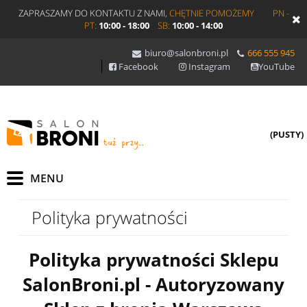
ZAPRASZAMY DO KONTAKTU Z NAMI,
CHĘTNIE POMOŻEMY
PN -
PT:
10:00 - 18:00
SB:
10:00 - 14:00
biuro@salonbroni.pl
666 555 945
Facebook
Instagram
YouTube
(PUSTY)
Polityka prywatności
Polityka prywatności Sklepu
SalonBroni.pl - Autoryzowany