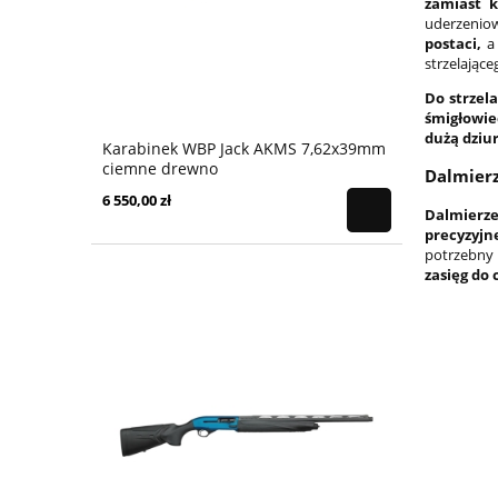
zamiast 
uderzenio
postaci,
a 
strzelające
Do strzela
śmigłowie
dużą dziur
Karabinek WBP Jack AKMS 7,62x39mm
ciemne drewno
Dalmier
6 550,00 zł
Dalmierz
precyzyjn
potrzebny
zasięg do 