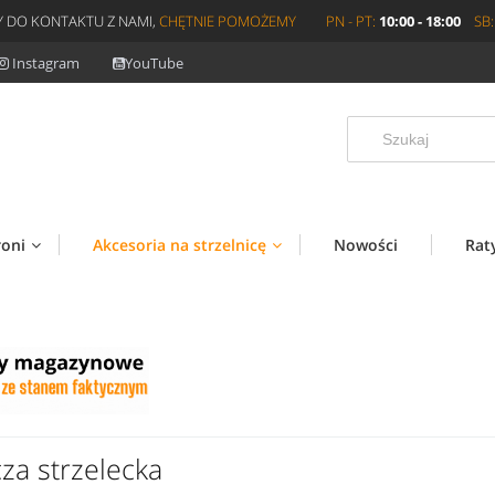
 DO KONTAKTU Z NAMI,
CHĘTNIE POMOŻEMY
PN - PT:
10:00 - 18:00
SB:
Instagram
YouTube
roni
Akcesoria na strzelnicę
Nowości
Rat
za strzelecka