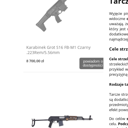
Tarcz
Wyjęcie p
widoczne
uważają, ż
który jest
dodatkowe 
najmądrze
Karabinek Grot S16 FB-M1 Czarny
Cele str
.223Rem/5.56mm
Cele strze
8 700,00 zł
powiadom o
strzelecki
dostępności
przykład w
precyzyjną
Rodzaje t
Tarcze strz
są dodat
przedmiot
efekt powo
Do celów
celu.
Podcz