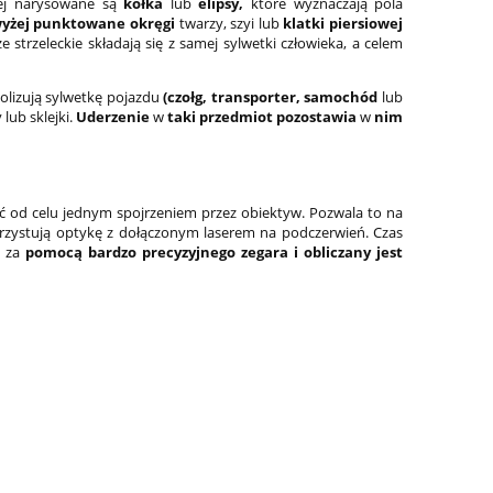
ej narysowane są
kółka
lub
elipsy,
które wyznaczają pola
wyżej punktowane okręgi
twarzy, szyi lub
klatki piersiowej
 strzeleckie składają się z samej sylwetki człowieka, a celem
lizują sylwetkę pojazdu
(czołg, transporter, samochód
lub
lub sklejki.
Uderzenie
w
taki przedmiot pozostawia
w
nim
ć od celu jednym spojrzeniem przez obiektyw. Pozwala to na
zystują optykę z dołączonym laserem na podczerwień. Czas
y za
pomocą bardzo precyzyjnego zegara i obliczany jest