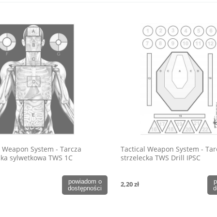
l Weapon System - Tarcza
Tactical Weapon System - Tar
cka sylwetkowa TWS 1C
strzelecka TWS Drill IPSC
powiadom o
p
2,20 zł
dostępności
d