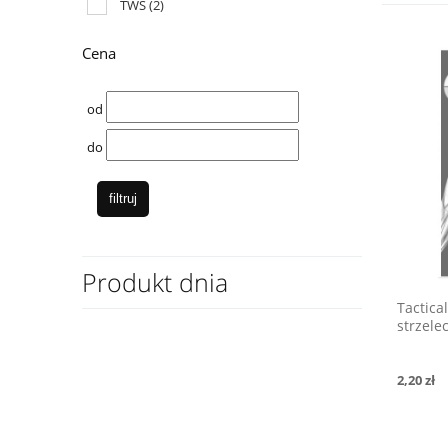
TWS
(2)
Cena
od
do
filtruj
Produkt dnia
Tactica
strzele
2,20 zł