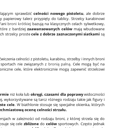
alającym sprawdzić
celności nowego pistoletu
, ale dobrze
y papierowy talerz przypięty do tablicy. Strzelcy karabinowi
 Fani
broni krótkiej
bazują na klasycznych celach sylwetkowy,
które z bardziej
zaawansowanych celów
mają wbudowane
ych strzelcy proste
cele z dobrze zaznaczonymi siatkami
są
czenia celności z pistoletu, karabinu, strzelby i innych broni
ch sportach nie związanych z
bronią palną
. Cele mogą być na
roniczne cele, które elektronicznie mogą zapewnić strzelcowi
ormie
niż koła lub
okręgi, czasami
dla poprawy
widoczności
j, wykorzystywane są tarcz różnego rodzaju takie jak figury i
ste cele
. W biathlonie stosuje się specjalne okienka, których
ychmiastową ocenę celności strzału.
sjach w zależności od rodzaju broni, z której strzela się do
suje się cele
zbliżone
do
celów
sportowych. Często jednak