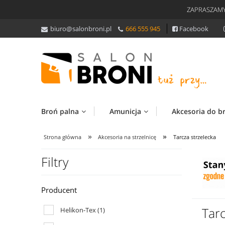
ZAPRASZAMY
biuro@salonbroni.pl
666 555 945
Facebook
Broń palna
Amunicja
Akcesoria do b
»
»
Strona główna
Akcesoria na strzelnicę
Tarcza strzelecka
Filtry
Producent
Tarc
Helikon-Tex
(1)