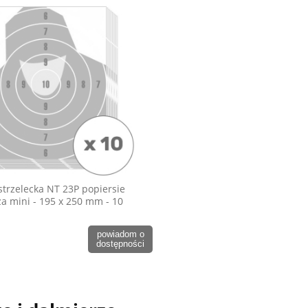
strzelecka NT 23P popiersie
za mini - 195 x 250 mm - 10
powiadom o
dostępności