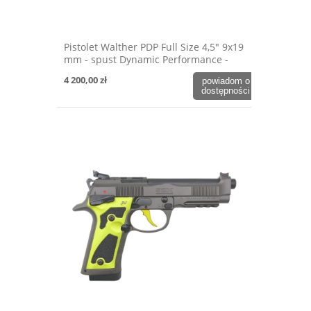
Pistolet Walther PDP Full Size 4,5" 9x19
mm - spust Dynamic Performance -
OD Green
4 200,00 zł
powiadom o
dostępności