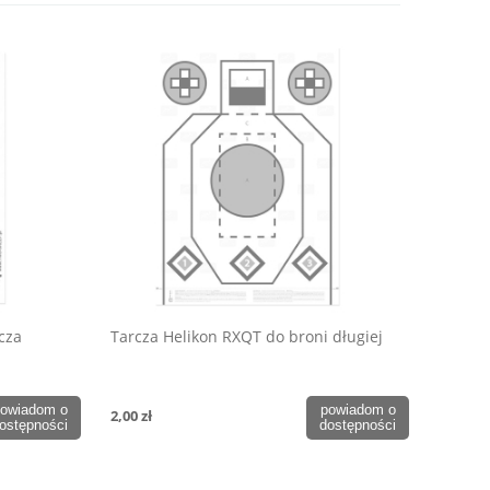
cza
Tarcza Helikon RXQT do broni długiej
owiadom o
powiadom o
2,00 zł
ostępności
dostępności