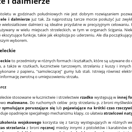
e i dalmierze
istoletu w godzinach południowych nie jest dobrym rozwiązaniem pozw
cele i dalmierze
już tak. Za najprostszą tarcze morze posłużyć już zwykł
e wielosiatkowe dalmierz są idealne przydatne w precyzyjnym celowaniu.
 używany w wielu miejscach strzeleckich, w tym w organach ścigania. Nie
ekscytujące funkcje, takie jak eksplozja po uderzeniu. Ale dla początkując
jszym wyborem.
zeleckie
leckie
to przedmioty w różnych formach i kształtach, które są używane do ćwi
ch, a także w rzutkach, łucznictwie tarczowym, strzelaniu z kuszy i inny
ykonane z papieru, "samoleczącej" gumy lub stali. Istnieją również elekt
 informację zwrotną o umiejscowieniu strzału.
arcz
eleckie stosowane w łucznictwie i strzelectwie
rzadko
występują w
innej f
kowo
malowane.
Do ruchomych celów przy strzelaniu p. z broni myśliwskie
y
symulujące poruszające się
lub
pojawiające na krótki czas rzeczywi
duje opadnięcie specjalnego mechanizmu klapy, co ułatwia
strzelcowi nat
szkolenia wojskowego
korzysta się z tarczy występujących w różnych wer
as strzelania
z broni
ręcznej
miedzy innymi z pistoletów i karabinów sto