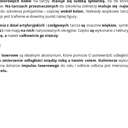
kolorowych kółek
na tarczy
maluje się ludzką sylwetkę,
na tle któr
we.
Na tarczach przeznaczonych
do szkolenia żołnierzy
maluje się naj
do szkolenia policjantów
-
częściej
wokół kolan.
Niekiedy wojskowe tarcze
go jest trafienie w dowolny punkt takiej figury.
nia z dział artyleryjskich
i
czołgowych
tarcze
są
znacznie
większe,
symbo
c)
i nie mają
na nich
narysowanych okręgów. Często
są
wykonane z tektury 
ę, a
nawet
całkowicie go niszczy.
z
e laserowe
są idealnym akcesorium, które pomoże Ci potwierdzić odległoś
e zmierzenie odległości między tobą a twoim celem
.
Dalmierze
wykor
 na dotarcie
impulsu laserowego
do celu i odbicie odbicia jest mierzon
celu.