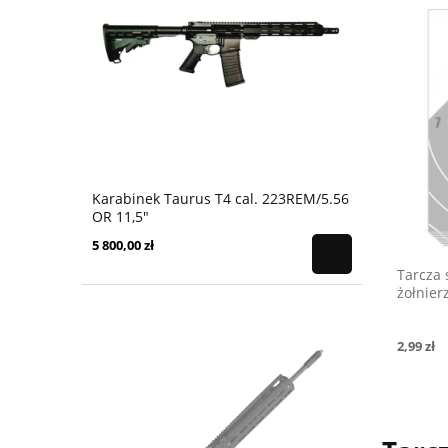
Karabinek Taurus T4 cal. 223REM/5.56
OR 11,5"
5 800,00 zł
Tarcza 
żołnier
szt.
2,99 zł