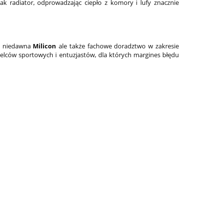
ak radiator, odprowadzając ciepło z komory i lufy znacznie
d niedawna
Milicon
ale także fachowe doradztwo w zakresie
rzelców sportowych i entuzjastów, dla których margines błędu