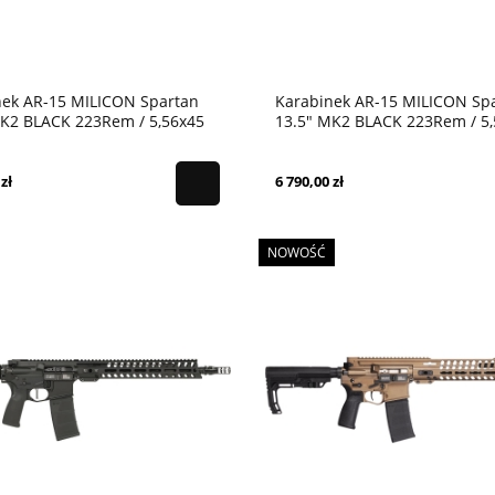
nek AR-15 MILICON Spartan
Karabinek AR-15 MILICON Sp
MK2 BLACK 223Rem / 5,56x45
13.5" MK2 BLACK 223Rem / 5
zł
6 790,00 zł
NOWOŚĆ