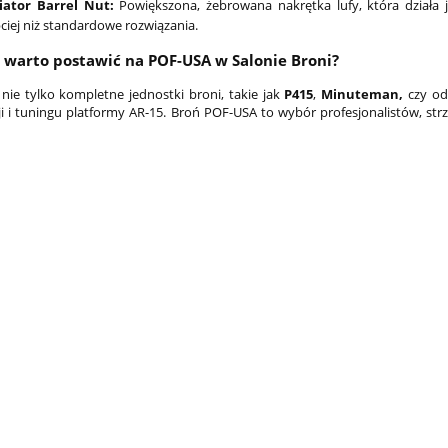
iator Barrel Nut:
Powiększona, żebrowana nakrętka lufy, która działa j
ciej niż standardowe rozwiązania.
 warto postawić na POF-USA w Salonie Broni?
nie tylko kompletne jednostki broni, takie jak
P415
,
Minuteman,
czy o
ji i tuningu platformy AR-15. Broń POF-USA to wybór profesjonalistów, st