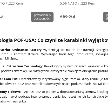
ATO / .223 Rem
5.56 NATO / .223 Rem
powiadom o
p
zł
6 590,00 zł
dostępności
d
logia POF-USA: Co czyni te karabinki wyjątk
Patriot Ordnance Factory
wyróżniają się na tle konkurencji szeregi
 broni i komfort strzelca. Wybierając broń tego producenta, zysku
ach Mil-Spec:
Dual Extraction Technology:
Rewolucyjny system czterech kanałów w kom
i podczas ekstrakcji. To rozwiązanie drastycznie zmniejsza obciążenie pazura 
ler Cam Pin:
Opatentowany łożyskowany rygiel zamka, który redukuje tarc
binków POF-USA oraz modeli budowanych na ich podzespołach (np. Milicon
temy Tłokowe i DI:
POF-USA to pionier w dopracowaniu systemów krótkieg
łodzie nawet podczas intensywnego ognia. Jednocześnie ich konstrukcje ty
ażonych na rynku.