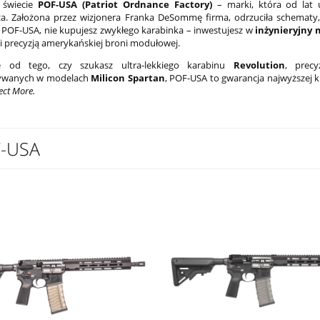
 świecie
POF-USA (Patriot Ordnance Factory)
– marki, która od lat 
a. Założona przez wizjonera Franka DeSommę firma, odrzuciła schematy, 
 POF-USA, nie kupujesz zwykłego karabinka – inwestujesz w
inżynieryjny 
 i precyzją amerykańskiej broni modułowej.
ie od tego, czy szukasz ultra-lekkiego karabinu
Revolution
, prec
ywanych w modelach
Milicon Spartan
, POF-USA to gwarancja najwyższej ku
ect More.
-USA