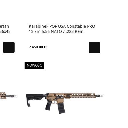
artan
Karabinek POF USA Constable PRO
,56x45
13,75" 5.56 NATO / .223 Rem
7 450,00 zł
NOWOŚĆ