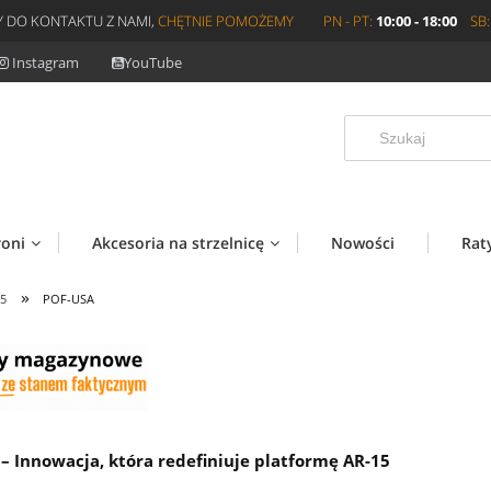
 DO KONTAKTU Z NAMI,
CHĘTNIE POMOŻEMY
PN - PT:
10:00 - 18:00
SB:
Instagram
YouTube
roni
Akcesoria na strzelnicę
Nowości
Rat
»
15
POF-USA
– Innowacja, która redefiniuje platformę AR-15