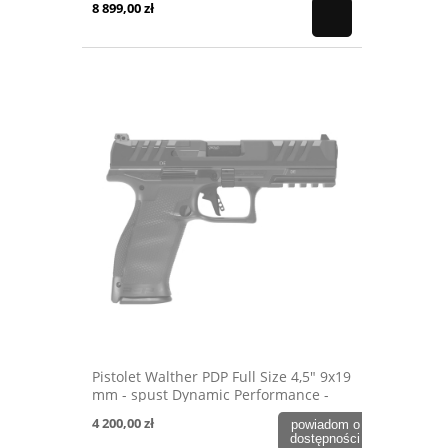
8 899,00 zł
Pistolet Walther PDP Full Size 4,5" 9x19
mm - spust Dynamic Performance -
OD Green
4 200,00 zł
powiadom o
dostępności