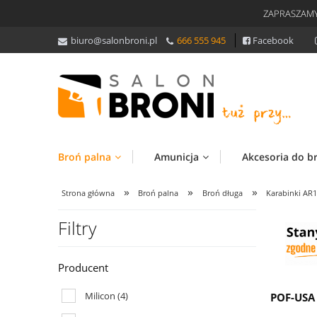
ZAPRASZAMY
biuro@salonbroni.pl
666 555 945
Facebook
Broń palna
Amunicja
Akcesoria do b
»
»
»
Strona główna
Broń palna
Broń długa
Karabinki AR
Filtry
Producent
Milicon
(4)
POF-USA 