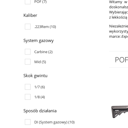
POF
(7)
Witamy w
doskonalsz
Wybierając
Kaliber
z lekkością
Niezależn
.223Rem
(10)
wykorzyst
marce:
Exp
System gazowy
Carbine
(2)
POF
Mid
(5)
Skok gwintu
1/7
(6)
1/8
(4)
Sposób działania
DI (System gazowy)
(10)