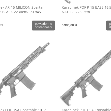
nek AR-15 MILICON Spartan
Karabinek POF P-15 BASE 16,5
2 BLACK 223Rem/5,56x45
NATO / .223 Rem
powiadom o
p
zł
5 990,00 zł
dostępności
d
ek POF USA Constable 10,5"
Karabinek POF USA Constable