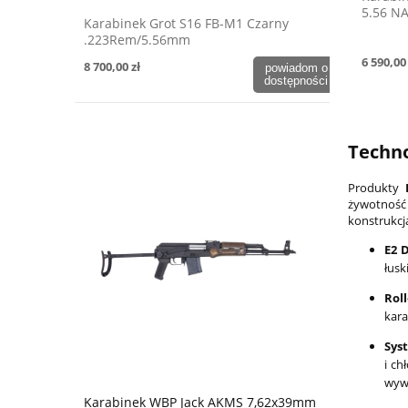
5.56 N
Karabinek Grot S16 FB-M1 Czarny
.223Rem/5.56mm
6 590,00 
8 700,00 zł
powiadom o
dostępności
Techno
Produkty
żywotność
konstrukcj
E2 
łusk
Rol
kara
Sys
i ch
wyw
Karabinek WBP Jack AKMS 7,62x39mm