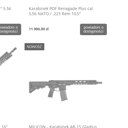
" 5.56
Karabinek POF Renagade Plus cal.
5,56 NATO / .223 Rem 10,5"
owiadom o
powiadom o
11 900,00 zł
ostępności
dostępności
NOWOŚĆ
 16"
MILICON - Karabinek AR-15 Gladius