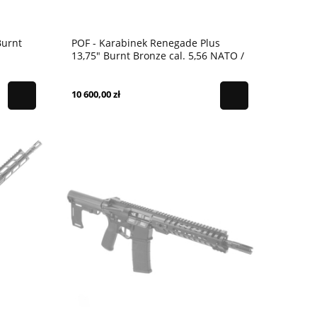
Burnt
POF - Karabinek Renegade Plus
13,75" Burnt Bronze cal. 5,56 NATO /
.223
10 600,00 zł