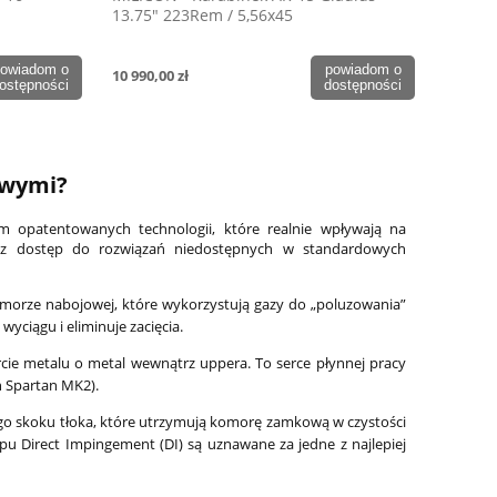
13.75" 223Rem / 5,56x45
owiadom o
powiadom o
10 990,00 zł
ostępności
dostępności
owymi?
em opatentowanych technologii, które realnie wpływają na
jesz dostęp do rozwiązań niedostępnych w standardowych
orze nabojowej, które wykorzystują gazy do „poluzowania”
wyciągu i eliminuje zacięcia.
ie metalu o metal wewnątrz uppera. To serce płynnej pracy
 Spartan MK2).
o skoku tłoka, które utrzymują komorę zamkową w czystości
pu Direct Impingement (DI) są uznawane za jedne z najlepiej