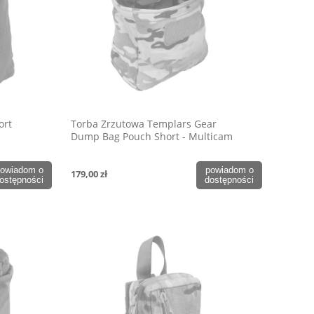
ort
Torba Zrzutowa Templars Gear
Dump Bag Pouch Short - Multicam
owiadom o
powiadom o
179,00 zł
ostępności
dostępności