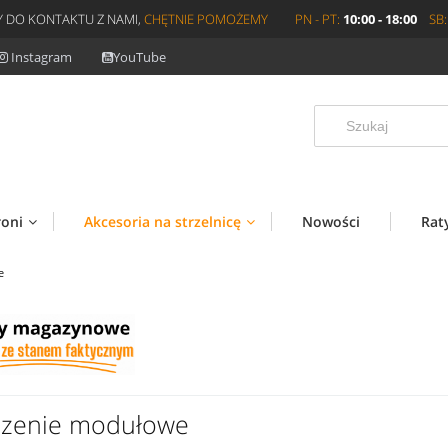
 DO KONTAKTU Z NAMI,
CHĘTNIE POMOŻEMY
PN - PT:
10:00 - 18:00
SB:
Instagram
YouTube
roni
Akcesoria na strzelnicę
Nowości
Rat
e
szenie modułowe