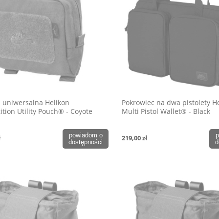
 uniwersalna Helikon
Pokrowiec na dwa pistolety H
tion Utility Pouch® - Coyote
Multi Pistol Wallet® - Black
powiadom o
p
ł
219,00 zł
dostępności
d