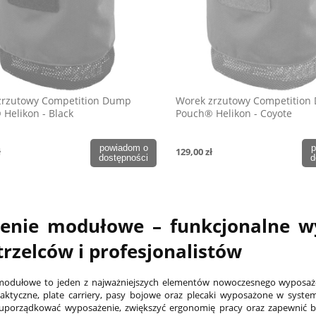
zrzutowy Competition Dump
Worek zrzutowy Competition
Helikon - Black
Pouch® Helikon - Coyote
powiadom o
p
ł
129,00 zł
dostępności
d
zenie modułowe – funkcjonalne 
trzelców i profesjonalistów
 modułowe to jeden z najważniejszych elementów nowoczesnego wyposaże
taktyczne, plate carriery, pasy bojowe oraz plecaki wyposażone w sys
 uporządkować wyposażenie, zwiększyć ergonomię pracy oraz zapewnić b