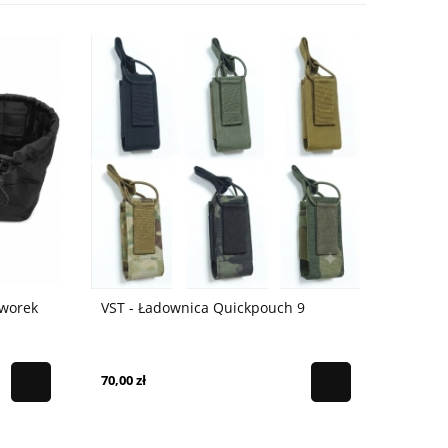
 worek
VST - Ładownica Quickpouch 9
70,00 zł