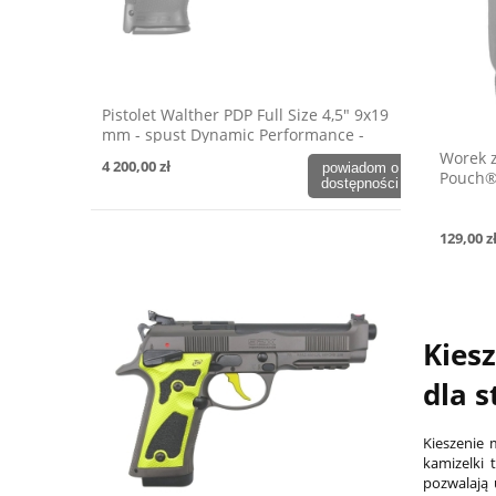
Pistolet Walther PDP Full Size 4,5" 9x19
mm - spust Dynamic Performance -
OD Green
Worek 
4 200,00 zł
powiadom o
Pouch® 
dostępności
129,00 z
Kies
dla s
Kieszenie
kamizelki 
pozwalają