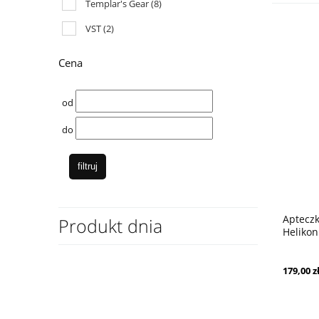
Templar's Gear
(8)
VST
(2)
Cena
od
do
filtruj
Aptecz
Produkt dnia
Helikon
179,00 z