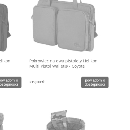
elikon
Pokrowiec na dwa pistolety Helikon
Multi Pistol Wallet® - Coyote
owiadom o
powiadom o
219,00 zł
ostępności
dostępności