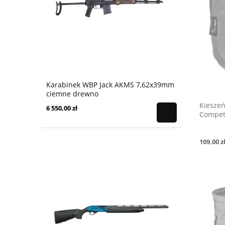
Karabinek WBP Jack AKMS 7,62x39mm
ciemne drewno
Kieszeń
6 550,00 zł
Competi
109,00 z