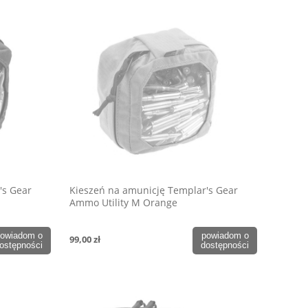
's Gear
Kieszeń na amunicję Templar's Gear
Ammo Utility M Orange
owiadom o
powiadom o
99,00 zł
ostępności
dostępności