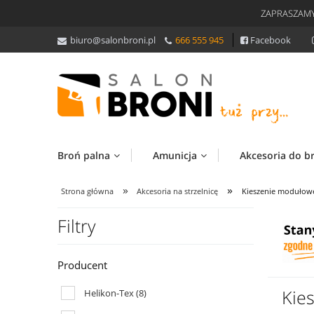
ZAPRASZAMY
biuro@salonbroni.pl
666 555 945
Facebook
Broń palna
Amunicja
Akcesoria do b
»
»
Strona główna
Akcesoria na strzelnicę
Kieszenie modułow
Filtry
Producent
Kie
Helikon-Tex
(8)