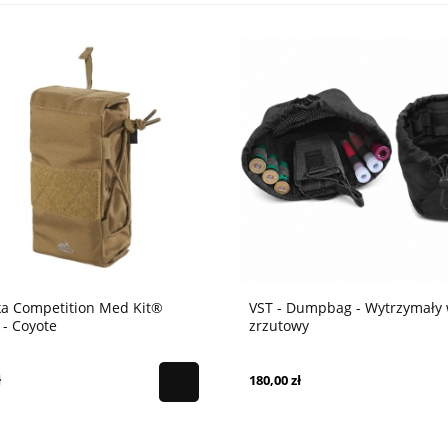
ka Competition Med Kit®
VST - Dumpbag - Wytrzymały
 - Coyote
zrzutowy
ł
180,00 zł