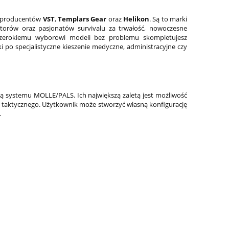
ch producentów
VST
,
Templars Gear
oraz
Helikon
. Są to marki
ktorów oraz pasjonatów survivalu za trwałość, nowoczesne
szerokiemu wyborowi modeli bez problemu skompletujesz
o specjalistyczne kieszenie medyczne, administracyjne czy
systemu MOLLE/PALS. Ich największą zaletą jest możliwość
a taktycznego. Użytkownik może stworzyć własną konfigurację
.