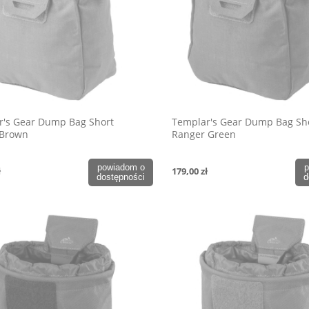
r's Gear Dump Bag Short
Templar's Gear Dump Bag Sh
 Brown
Ranger Green
powiadom o
p
ł
179,00 zł
dostępności
d