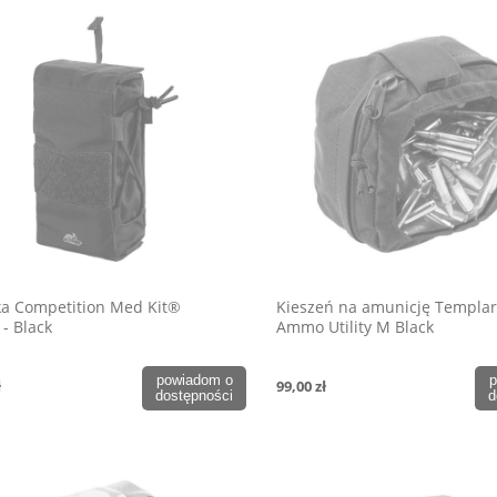
ka Competition Med Kit®
Kieszeń na amunicję Templar
 - Black
Ammo Utility M Black
powiadom o
p
ł
99,00 zł
dostępności
d