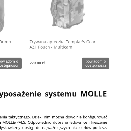
 Dump
Zrywana apteczka Templar's Gear
AZ1 Pouch - Multicam
owiadom o
powiadom o
279,00 zł
ostępności
dostępności
wyposażenie systemu MOLLE
nia taktycznego. Dzięki nim można dowolnie konfigurować
tem MOLLE/PALS. Odpowiednio dobrane ładownice i kieszenie
łyskawiczny dostęp do najważniejszych akcesoriów podczas