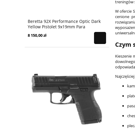
treningów 
W ofercie 
cenione p
Beretta 92X Performance Optic Dark
rozwiązan
Yellow Pistolet 9x19mm Para
wyposażeni
uniwersaln
8 150,00 zł
Czym 
Kieszenie 
dowolnego 
odpowiada
Najczęściej
kami
plat
pasa
ches
plec