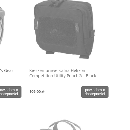
's Gear
Kieszeń uniwersalna Helikon
n
Competition Utility Pouch® - Black
owiadom o
powiadom o
109,00 zł
ostępności
dostępności