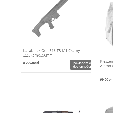
Karabinek Grot S16 FB-M1 Czarny
.223Rem/5.56mm
Kieszeń
8 700,00 zł
powiadom o
Ammo Ut
dostępności
99,00 zł