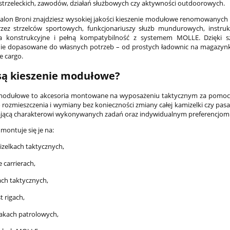
strzeleckich, zawodów, działań służbowych czy aktywności outdoorowych.
Salon Broni znajdziesz wysokiej jakości kieszenie modułowe renomowany
rzez strzelców sportowych, funkcjonariuszy służb mundurowych, instru
ia konstrukcyjne i pełną kompatybilność z systemem MOLLE. Dzięki 
e dopasowane do własnych potrzeb – od prostych ładownic na magazynki p
e cargo.
są kieszenie modułowe?
modułowe to akcesoria montowane na wyposażeniu taktycznym za pomocą 
rozmieszczenia i wymiany bez konieczności zmiany całej kamizelki czy pas
jącą charakterowi wykonywanych zadań oraz indywidualnym preferencjom
 montuje się je na:
zelkach taktycznych,
e carrierach,
ch taktycznych,
t rigach,
akach patrolowych,