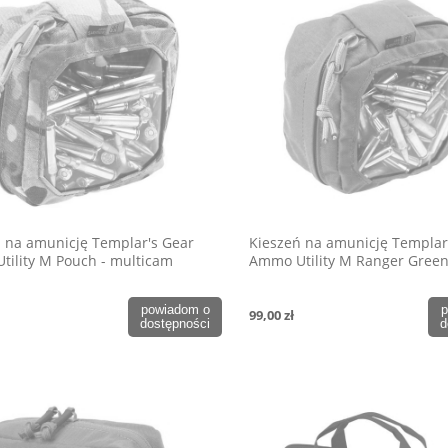
 na amunicję Templar's Gear
Kieszeń na amunicję Templar
ility M Pouch - multicam
Ammo Utility M Ranger Gree
powiadom o
p
99,00 zł
dostępności
d