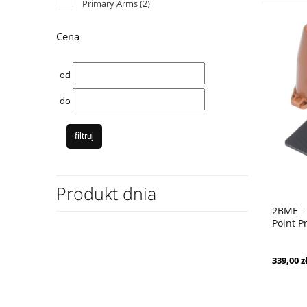
Primary Arms
(2)
Cena
od
do
filtruj
Produkt dnia
2BME - 
Point P
Defend
339,00 z