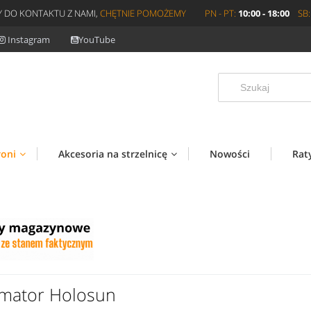
 DO KONTAKTU Z NAMI,
CHĘTNIE POMOŻEMY
PN - PT:
10:00 - 18:00
SB:
Instagram
YouTube
roni
Akcesoria na strzelnicę
Nowości
Rat
imator Holosun