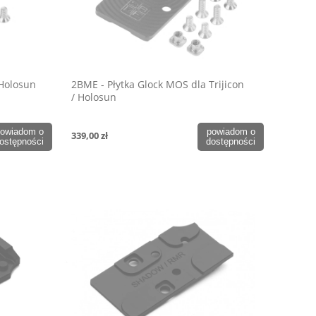
 Holosun
2BME - Płytka Glock MOS dla Trijicon
/ Holosun
owiadom o
powiadom o
339,00 zł
ostępności
dostępności