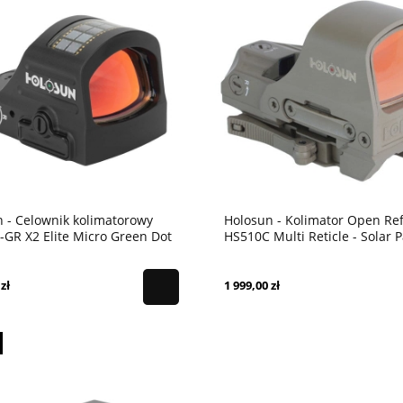
 - Celownik kolimatorowy
Holosun - Kolimator Open Ref
GR X2 Elite Micro Green Dot
HS510C Multi Reticle - Solar P
 Panel
Flat Dark Earth Green Dot
zł
1 999,00 zł