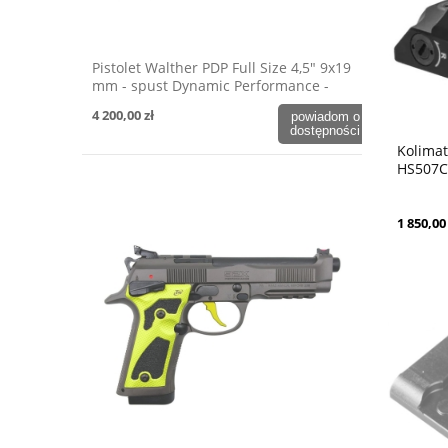
Pistolet Walther PDP Full Size 4,5" 9x19
mm - spust Dynamic Performance -
OD Green
4 200,00 zł
powiadom o
dostępności
Kolimat
HS507C
1 850,00 