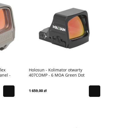
lex
Holosun - Kolimator otwarty
anel -
407COMP - 6 MOA Green Dot
1 659,00 zł