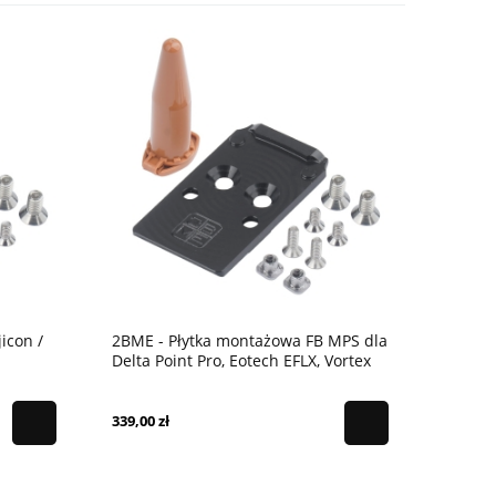
jicon /
2BME - Płytka montażowa FB MPS dla
Delta Point Pro, Eotech EFLX, Vortex
Deffender ST
339,00 zł