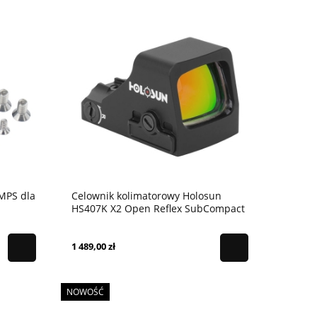
MPS dla
Celownik kolimatorowy Holosun
HS407K X2 Open Reflex SubCompact
Pistol Sight - 6 MOA
1 489,00 zł
NOWOŚĆ