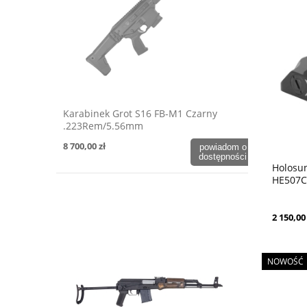
Karabinek Grot S16 FB-M1 Czarny
.223Rem/5.56mm
8 700,00 zł
powiadom o
dostępności
Holosun
HE507C-
- Solar
2 150,00 
NOWOŚĆ