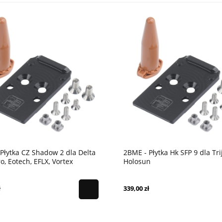
Płytka CZ Shadow 2 dla Delta
2BME - Płytka Hk SFP 9 dla Tri
ro, Eotech, EFLX, Vortex
Holosun
er ST
ł
339,00 zł