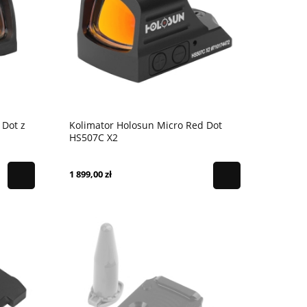
 Dot z
Kolimator Holosun Micro Red Dot
HS507C X2
1 899,00 zł