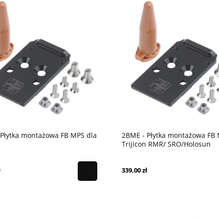
 Płytka montażowa FB MPS dla
2BME - Płytka montażowa FB 
Trijicon RMR/ SRO/Holosun
407C/507C/508T
ł
339,00 zł