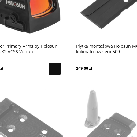
or Primary Arms by Holosun
Płytka montażowa Holosun M
-X2 ACSS Vulcan
kolimatorów serii 509
zł
249,00 zł