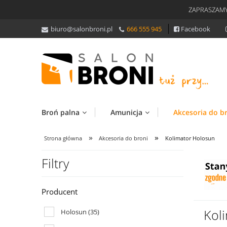
ZAPRASZAMY
biuro@salonbroni.pl
666 555 945
Facebook
Broń palna
Amunicja
Akcesoria do b
»
»
Strona główna
Akcesoria do broni
Kolimator Holosun
Filtry
Producent
Kol
Holosun
(35)