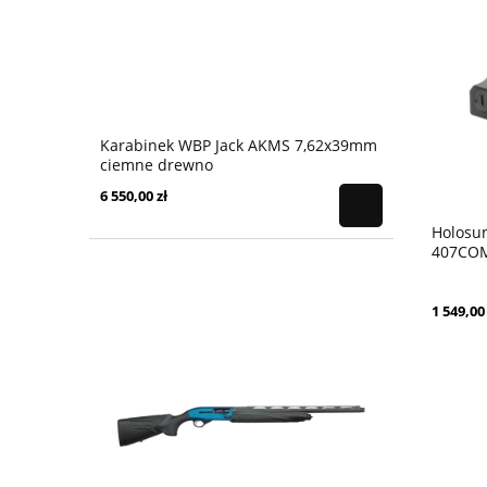
Karabinek WBP Jack AKMS 7,62x39mm
ciemne drewno
6 550,00 zł
Holosun
407COM
1 549,00 