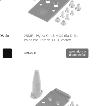
OS do
2BME - Płytka Glock MOS dla Delta
Point Pro, Eotech, EFLX, Vortex
Defender ST
powiadom o
339,00 zł
dostępności