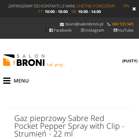
ZAPRASZAMY DO KONTAKTU Z NAMI,
CHĘTNIE POMOŻEMY
PN -
PT:
10:00 - 18:00
SB:
10:00 - 14:00
biuro@salonbroni.pl
666 555 945
Facebook
Instagram
YouTube
(PUSTY)
Gaz pieprzowy Sabre Red
Pocket Pepper Spray with Clip -
Strumień - 22 ml