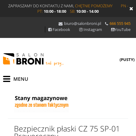
ZAPRASZAMY DO KONTAKTU Z NAMI,
CHĘTNIE POMOŻEMY
PN -
PT:
10:00 - 18:00
SB:
10:00 - 14:00
biuro@salonbroni.pl
666 555 945
Facebook
Instagram
YouTube
(PUSTY)
Bezpiecznik płaski CZ 75 SP-01