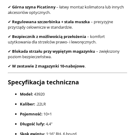
✔
Górna szyna Picatinny
– łatwy montaż kolimatora lub innych
akcesoriów optycznych.
✔
Regulowana szczerbinka + stała muszka
– precyzyjne
przyrządy celownicze w standardzie.
✔
Bezpiecznik z możliwością przełożenia
– komfort
użytkowania dla strzelców prawo- i leworęcznych.
✔
Blokada strzału przy wypiętym magazynku
– zwiększony
poziom bezpieczeństwa.
✔
W zestawie 2 magazynki 10-nabojowe
.
Specyfikacja techniczna
Model:
43920
Kaliber:
.22LR
Pojemność:
10+1
Długość lufy:
4,4"
Skok gwintu:
1:16" RH, 6 bruzd