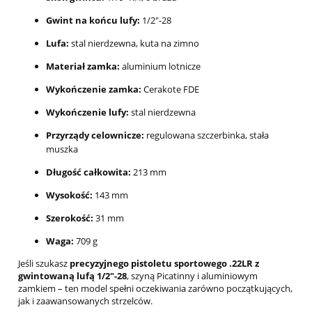
Gwint na końcu lufy:
1/2"-28
Lufa:
stal nierdzewna, kuta na zimno
Materiał zamka:
aluminium lotnicze
Wykończenie zamka:
Cerakote FDE
Wykończenie lufy:
stal nierdzewna
Przyrządy celownicze:
regulowana szczerbinka, stała
muszka
Długość całkowita:
213 mm
Wysokość:
143 mm
Szerokość:
31 mm
Waga:
709 g
Jeśli szukasz
precyzyjnego pistoletu sportowego .22LR z
gwintowaną lufą 1/2"-28
, szyną Picatinny i aluminiowym
zamkiem – ten model spełni oczekiwania zarówno początkujących,
jak i zaawansowanych strzelców.