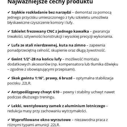
Najważniejsze cechy produktu
✔
Szybkie rozkładanie bez narzędzi
– demontaż za pomocą
jednego przycisku umieszczonego z tyłu szkieletu umożliwia
błyskawiczne czyszczenie komory i lufy.
✔
Szkielet frezowany CNC z jednego kawałka
– gwarancja
trwałości, sztywności konstrukcji i wysokiej precyzji wykonania.
✔
Lufa ze stali nierdzewnej, kuta na zimno
– zapewnia
ponadprzeciętną celność, skupienie oraz długą żywotność.
✔
Gwint 1/2"-28 na końcu lufy
– możliwość montażu
dodatkowych akcesoriów (np. kompensatora lub tłumika dźwięku
– zgodnie z obowiązującymi przepisami).
✔
Skok gwintu 1:16", prawy, 6 bruzd
– optymalna stabilizacja
pocisku .22LR.
✔
Antypoślizgowy chwyt G10
– pewny i stabilny uchwyt nawet
podczas dłuższego treningu.
✔
Lekki, wentylowany zamek z aluminium lotniczego
–
redukcja masy przy zachowaniu wytrzymałości.
✔
Wyprofilowane okno wyrzutowe
– niezawodna praca z
różnymi typami amunicji .22LR.