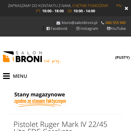
ZAPRASZAMY DO KONTAKTU Z NAMI,
CHĘTNIE POMOŻEMY
PN -
PT:
10:00 - 18:00
SB:
10:00 - 14:00
biuro@salonbroni.pl
666 555 945
Facebook
Instagram
YouTube
(PUSTY)
Pistolet Ruger Mark IV 22/45