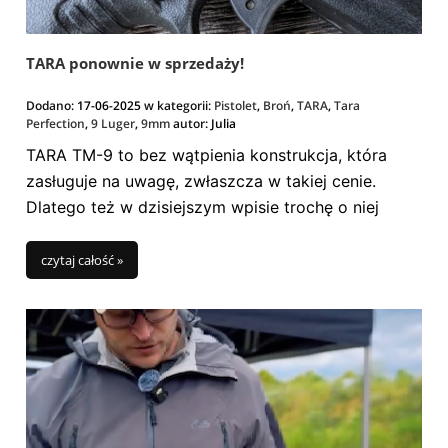
TARA ponownie w sprzedaży!
Dodano:
17-06-2025
w kategorii:
Pistolet
,
Broń
,
TARA
,
Tara
Perfection
,
9 Luger
,
9mm
autor:
Julia
TARA TM-9 to bez wątpienia konstrukcja, która
zasługuje na uwagę, zwłaszcza w takiej cenie.
Dlatego też w dzisiejszym wpisie trochę o niej
opowiem.
:)
czytaj całość »