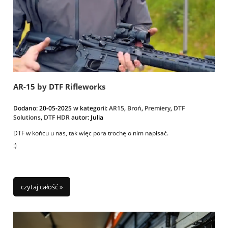
AR-15 by DTF Rifleworks
Dodano:
20-05-2025
w kategorii:
AR15
,
Broń
,
Premiery
,
DTF
Solutions
,
DTF HDR
autor:
Julia
DTF w końcu u nas, tak więc pora trochę o nim napisać.
:)
czytaj całość »