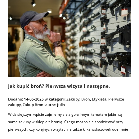
Jak kupić broń? Pierwsza wizyta i następne.
Dodano:
14-05-2025
w kategorii:
Zakupy
,
Broń
,
Etykieta
,
Pierwsze
zakupy
,
Zakup Broni
autor:
Julia
W dzisiejszym wpisie zajmiemy się z goła innym tematem jakim są
same zakupy w sklepie z bronią. Czego można się spodziewać przy
pierwszych, czy kolejnych wizytach, a także kilka wskazówek ode mnie
jak uczynić taką wizytę czystą przyjemnością, bo właśnie tak powinno