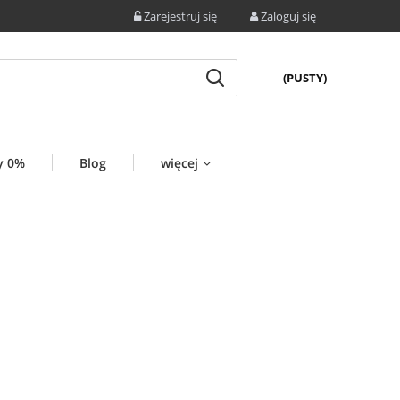
Zarejestruj się
Zaloguj się
(PUSTY)
y 0%
Blog
więcej