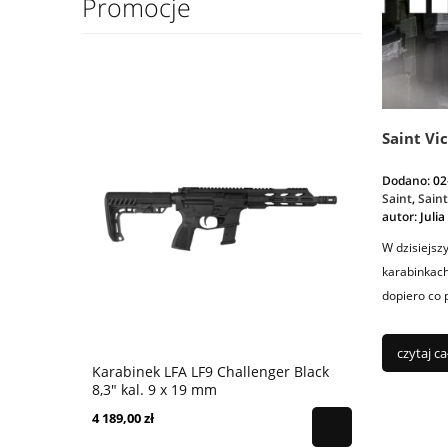
Promocje
Saint Vi
Dodano:
02
Saint
,
Saint
autor:
Julia
W dzisiejsz
karabinkach
dopiero co p
:)
czytaj ca
Karabinek LFA LF9 Challenger Black
Karabinek 
8,3" kal. 9 x 19 mm
9x19 mm - 
4 189,00 zł
4 399,00 zł