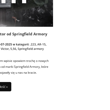
ctor od Springfield Armory
-07-2025
w kategorii:
.223
,
AR-15
,
 Victor
,
5,56
,
Springfield armory
ym wpisie opowiem trochę o nowych
 od marki Springfield Armory, które
ojawiły się u nas na kracie.
łość »
PCC Son of Gun SOG-Xs 7,5"
Latarka pistoletowa Streamlight TLR
czarny
G Sub - Sig Sauer P365/P365 XL
2 149,00 zł