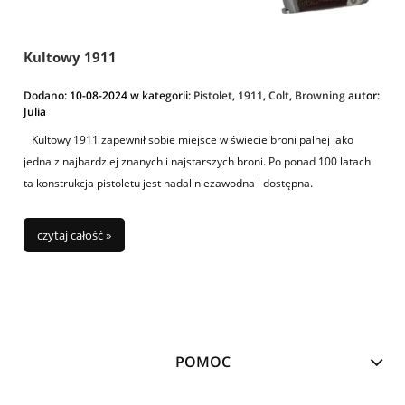
Kultowy 1911
Dodano:
10-08-2024
w kategorii:
Pistolet
,
1911
,
Colt
,
Browning
autor:
Julia
Kultowy 1911 zapewnił sobie miejsce w świecie broni palnej jako
jedna z najbardziej znanych i najstarszych broni. Po ponad 100 latach
ta konstrukcja pistoletu jest nadal niezawodna i dostępna.
Ale dlaczego po tylu latach ta broń jest nadal popularna wśród
posiadaczy broni? Postaram się przedstawić w tym poście wszystko co
czytaj całość »
powinieneś na ten temat wiedzieć. :)
POMOC