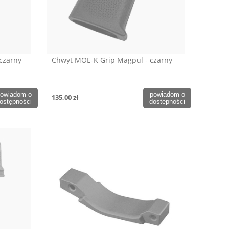
czarny
Chwyt MOE-K Grip Magpul - czarny
owiadom o
powiadom o
135,00 zł
ostępności
dostępności