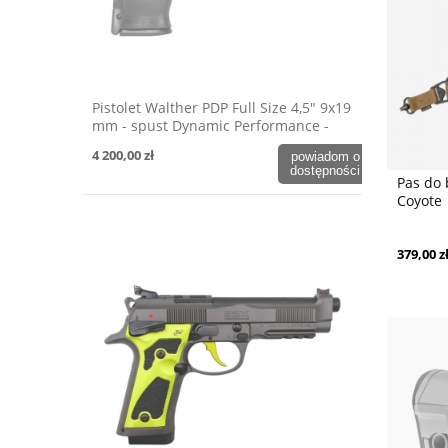
Pistolet Walther PDP Full Size 4,5" 9x19
mm - spust Dynamic Performance -
OD Green
4 200,00 zł
powiadom o
dostępności
Pas do
Coyote
379,00 z