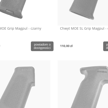
MOE Grip Magpul - czarny
Chwyt MOE SL Grip Magpul - 
powiadom o
p
ł
110,00 zł
dostępności
d