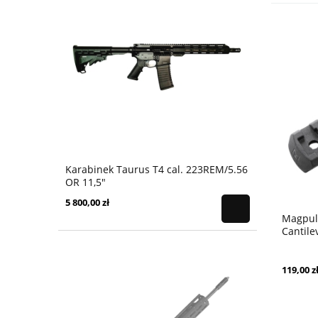
Karabinek Taurus T4 cal. 223REM/5.56
OR 11,5"
5 800,00 zł
Magpul
Cantilev
Polimer
119,00 z