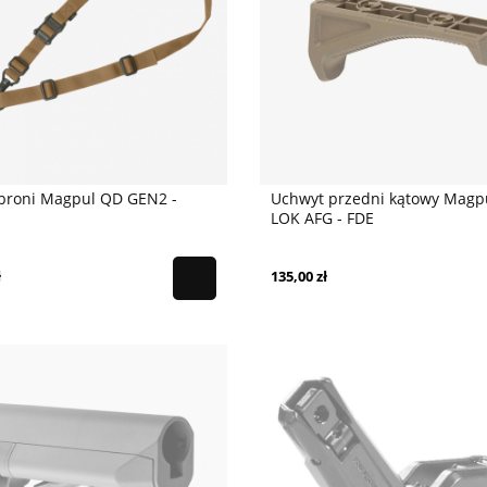
 broni Magpul QD GEN2 -
Uchwyt przedni kątowy Magp
LOK AFG - FDE
ł
135,00 zł