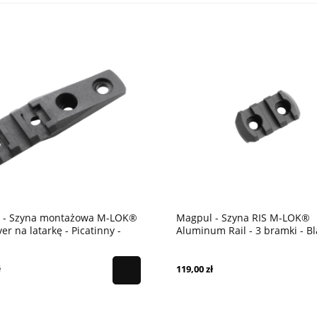
 - Szyna montażowa M-LOK®
Magpul - Szyna RIS M-LOK®
er na latarkę - Picatinny -
Aluminum Rail - 3 bramki - Bl
 - Black
ł
119,00 zł