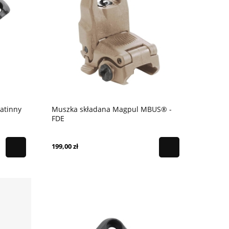
atinny
Muszka składana Magpul MBUS® -
FDE
199,00 zł