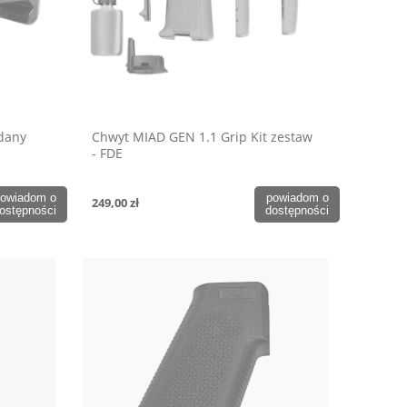
adany
Chwyt MIAD GEN 1.1 Grip Kit zestaw
- FDE
owiadom o
powiadom o
249,00 zł
ostępności
dostępności