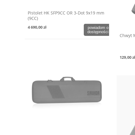
Pistolet HK SFP9CC OR 3-Dot 9x19 mm
(9CC)
4 690,00 zł
powiadom o
dostępności
Chwyt 
129,00 z