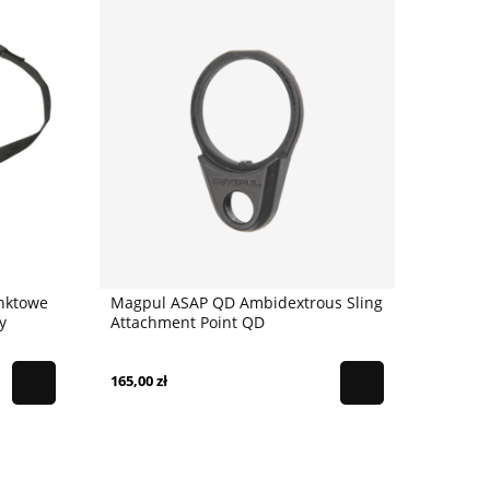
nktowe
Magpul ASAP QD Ambidextrous Sling
y
Attachment Point QD
165,00 zł