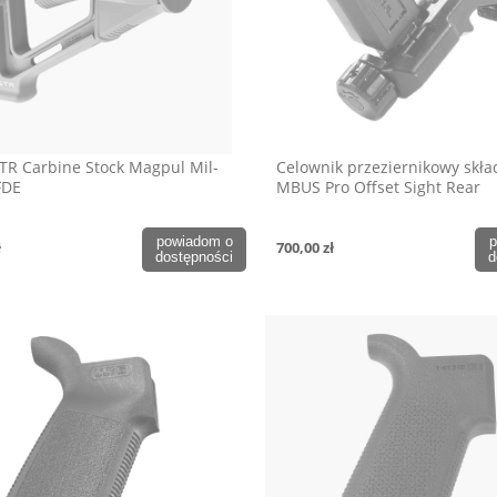
TR Carbine Stock Magpul Mil-
Celownik przeziernikowy skł
FDE
MBUS Pro Offset Sight Rear
powiadom o
p
ł
700,00 zł
dostępności
d