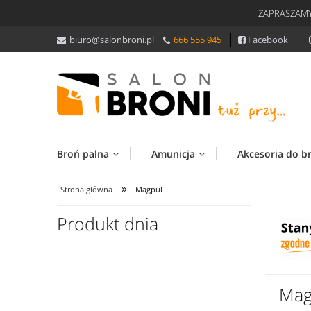
ZAPRASZAMY
biuro@salonbroni.pl
666 555 945
Facebook
Broń palna
Amunicja
Akcesoria do b
»
Strona główna
Magpul
Produkt dnia
Mag