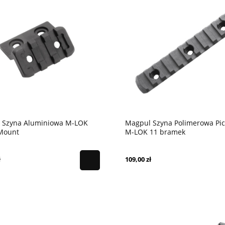
 Szyna Aluminiowa M-LOK
Magpul Szyna Polimerowa Pic
 Mount
M-LOK 11 bramek
ł
109,00 zł