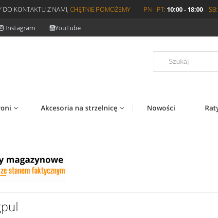
 DO KONTAKTU Z NAMI,
CHĘTNIE POMOŻEMY
PN - PT:
10:00 - 18:00
SB:
Instagram
YouTube
roni
Akcesoria na strzelnicę
Nowości
Rat
pul