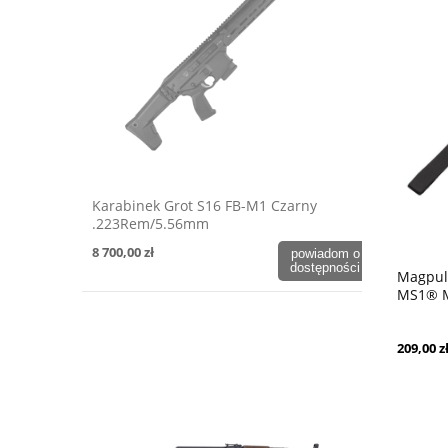
Karabinek Grot S16 FB-M1 Czarny
.223Rem/5.56mm
8 700,00 zł
powiadom o
dostępności
Magpul
MS1® Mu
209,00 z