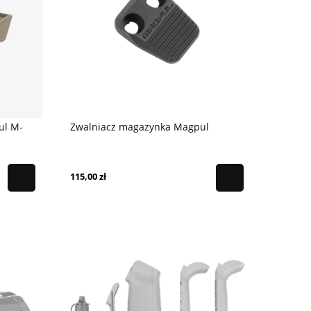
ul M-
Zwalniacz magazynka Magpul
115,00 zł