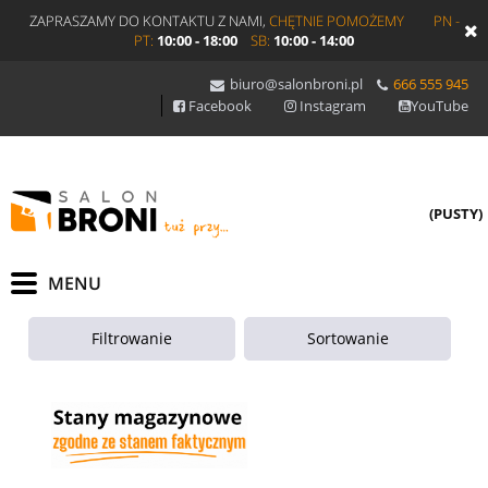
ZAPRASZAMY DO KONTAKTU Z NAMI,
CHĘTNIE POMOŻEMY
PN -
PT:
10:00 - 18:00
SB:
10:00 - 14:00
biuro@salonbroni.pl
666 555 945
Facebook
Instagram
YouTube
(PUSTY)
Filtrowanie
Sortowanie