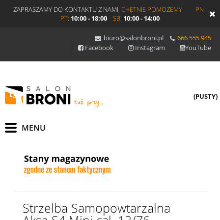
ZAPRASZAMY DO KONTAKTU Z NAMI,
CHĘTNIE POMOŻEMY
PN -
PT:
10:00 - 18:00
SB:
10:00 - 14:00
biuro@salonbroni.pl
666 555 945
Facebook
Instagram
YouTube
(PUSTY)
Strzelba Samopowtarzalna