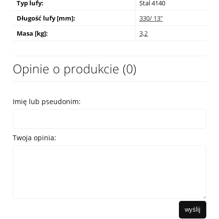
Typ lufy:
Stal 4140
Długość lufy [mm]:
330/ 13"
Masa [kg]:
3,2
Opinie o produkcie (0)
Imię lub pseudonim:
Twoja opinia:
wyślij