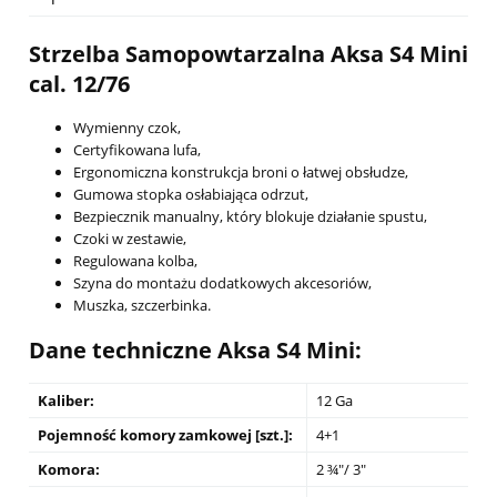
Strzelba Samopowtarzalna Aksa S4 Mini
cal. 12/76
Wymienny czok,
Certyfikowana lufa,
Ergonomiczna konstrukcja broni o łatwej obsłudze,
Gumowa stopka osłabiająca odrzut,
Bezpiecznik manualny, który blokuje działanie spustu,
Czoki w zestawie,
Regulowana kolba,
Szyna do montażu dodatkowych akcesoriów,
Muszka, szczerbinka.
Dane techniczne
Aksa S4 Mini
:
Kaliber:
12 Ga
Pojemność komory zamkowej [szt.]:
4+1
Komora:
2 ¾"/ 3"