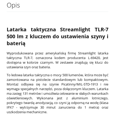
Opis
Latarka taktyczna Streamlight TLR-7
500 lm z kluczem do ustawienia szyny i
baterią
Wyprodukowana przez amerykańską firmę Streamlight latarka
taktyczna TLR-7, oznaczona kodem producenta L-69420, jest
dostępna w kolorze czarnym. W zestawie znajdują się klucz do
ustawiania szyn oraz bateria.
To ledowa latarka taktyczna o mocy 500 lumenów, która może być
zamontowana na pistolecie standardowym lub kompaktowym.
Montaż odbywa się na szynie Picatinny/MIL-STD-1913 i nie
wymaga specjalnych narzędzi, poza dołączonym kluczem. Latarka
ma zasięg 131 metrów i umożliwia celowanie w słabych warunkach
oświetleniowych. Wykonana jest z aluminium lotniczego,
pokrytego twardą anodyzacją, co czyni ją odporną na wodę (klasa
IPX7 - wytrzymuje 30 minut zanurzenia do 1 metra) oraz
uszkodzenia mechaniczne.