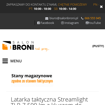
ZAPRASZAMY DO KONTAKTU Z NAMI,
CHĘTNIE POMOŻEMY
PN -
PT:
10:00 - 18:00
SB:
10:00 - 14:00
biuro@salonbroni.pl
666 555 945
Facebook
Instagram
YouTube
(PUSTY)
Latarka taktyczna Streamlight