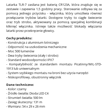
Latarka TLR-7 zasilana jest baterią CR123A, która znajduje się w
zestawie i zapewnia 1,5 godziny pracy. Sterowanie odbywa się za
pomocą jednego przycisku - włącznika, który umożliwia również
przełączanie trybów latarki. Dostępne tryby to ciągłe świecenie
oraz tryb strobo, aktywowany za pomocą specjalnej kombinacji
kliknięć włącznika. Istnieje także możliwość blokady włączania
latarki przez przekręcenie głowicy.
Cechy produktu:
- Konstrukcja z aluminium lotniczego
- Odporność na uszkodzenia mechaniczne
- Moc 500 lumenów
- Dwa tryby świecenia (stały i strobo)
- Standard wodoodporności IPX7
- Kompatybilność ze standardem montażu Picatinny/MIL-STD-
1913 lub uniwersalnym
- System szybkiego montażu na broni bez użycia narzędzi
- Niskoprofilowy, obustronny włącznik
Dane techniczne:
- Kolor: czarny
- Źródło światła: Dioda LED C4
- Strumień światła: 500 lm
- Zasięg skuteczny: 131 m
- Wymiary: 54 x 29 x 26 mm