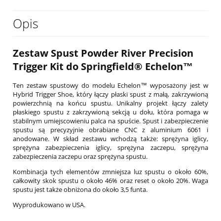
Opis
Zestaw Spust Powder River Precision
Trigger Kit do Springfield® Echelon™
Ten zestaw spustowy do modelu Echelon™ wyposażony jest w
Hybrid Trigger Shoe, który łączy płaski spust z małą, zakrzywioną
powierzchnią na końcu spustu. Unikalny projekt łączy zalety
płaskiego spustu z zakrzywioną sekcją u dołu, która pomaga w
stabilnym umiejscowieniu palca na spuście. Spust i zabezpieczenie
spustu są precyzyjnie obrabiane CNC z aluminium 6061 i
anodowane. W skład zestawu wchodzą także: sprężyna iglicy,
sprężyna zabezpieczenia iglicy, sprężyna zaczepu, sprężyna
zabezpieczenia zaczepu oraz sprężyna spustu.
Kombinacja tych elementów zmniejsza luz spustu o około 60%,
całkowity skok spustu o około 46% oraz reset o około 20%. Waga
spustu jest także obniżona do około 3,5 funta.
Wyprodukowano w USA.