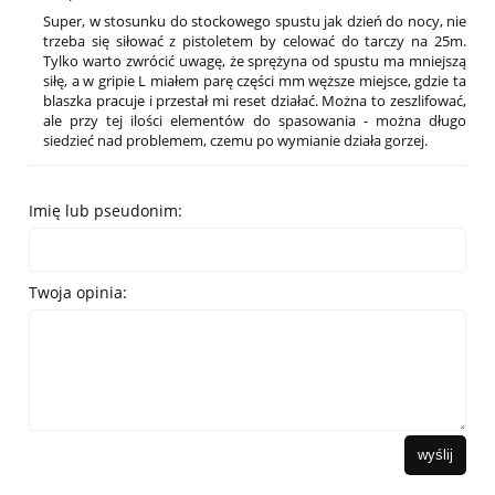
Super, w stosunku do stockowego spustu jak dzień do nocy, nie
trzeba się siłować z pistoletem by celować do tarczy na 25m.
Tylko warto zwrócić uwagę, że sprężyna od spustu ma mniejszą
siłę, a w gripie L miałem parę części mm węższe miejsce, gdzie ta
blaszka pracuje i przestał mi reset działać. Można to zeszlifować,
ale przy tej ilości elementów do spasowania - można długo
siedzieć nad problemem, czemu po wymianie działa gorzej.
Imię lub pseudonim:
Twoja opinia:
wyślij