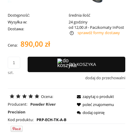
Dostępność:
średnia ilość
Wysyłka w:
24 godziny
od 12,00 zł
- Paczkomaty InPost
Dostawa:
sprawdź formy dostawy
Cena nie zawiera ewentualnych kosztów płatności
890,00 zł
Cena:
DO KOSZYKA
szt.
dodaj do przechowalni
Ocena:
zapytaj o produkt
Producent:
Powder River
poleć znajomemu
Precision
dodaj opinię
Kod produktu:
PRP-ECH-TK-A-B