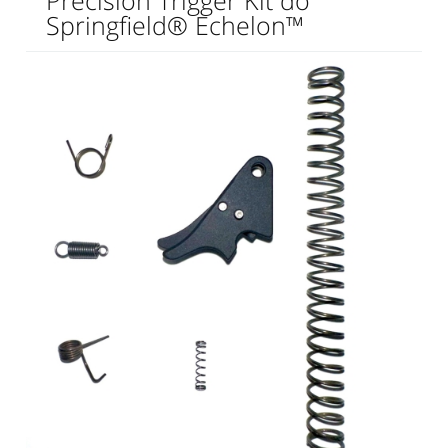
Precision Trigger Kit do
Springfield® Echelon™