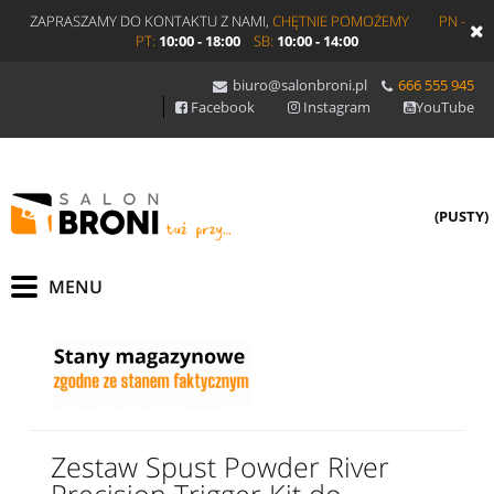
ZAPRASZAMY DO KONTAKTU Z NAMI,
CHĘTNIE POMOŻEMY
PN -
PT:
10:00 - 18:00
SB:
10:00 - 14:00
biuro@salonbroni.pl
666 555 945
Facebook
Instagram
YouTube
(PUSTY)
Zestaw Spust Powder River