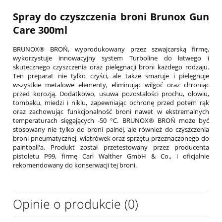
Spray do czyszczenia broni Brunox Gun
Care 300ml
BRUNOX® BROŃ, wyprodukowany przez szwajcarską firmę,
wykorzystuje innowacyjny system Turboline do łatwego i
skutecznego czyszczenia oraz pielęgnacji broni każdego rodzaju.
Ten preparat nie tylko czyści, ale także smaruje i pielęgnuje
wszystkie metalowe elementy, eliminując wilgoć oraz chroniąc
przed korozją. Dodatkowo, usuwa pozostałości prochu, ołowiu,
tombaku, miedzi i niklu, zapewniając ochronę przed potem rąk
oraz zachowując funkcjonalność broni nawet w ekstremalnych
temperaturach sięgających -50 °C. BRUNOX® BROŃ może być
stosowany nie tylko do broni palnej, ale również do czyszczenia
broni pneumatycznej, wiatrówek oraz sprzętu przeznaczonego do
paintball'a. Produkt został przetestowany przez producenta
pistoletu P99, firmę Carl Walther GmbH & Co., i oficjalnie
rekomendowany do konserwacji tej broni.
Opinie o produkcie (0)