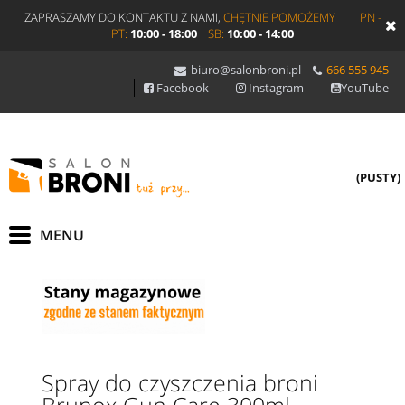
ZAPRASZAMY DO KONTAKTU Z NAMI,
CHĘTNIE POMOŻEMY
PN -
PT:
10:00 - 18:00
SB:
10:00 - 14:00
biuro@salonbroni.pl
666 555 945
Facebook
Instagram
YouTube
(PUSTY)
Spray do czyszczenia broni