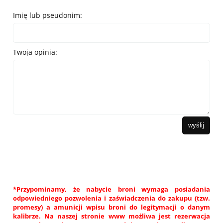
Imię lub pseudonim:
Twoja opinia:
wyślij
*Przypominamy, że nabycie broni wymaga posiadania
odpowiedniego pozwolenia i zaświadczenia do zakupu (tzw.
promesy) a amunicji wpisu broni do legitymacji o danym
kalibrze. Na naszej stronie www możliwa jest rezerwacja