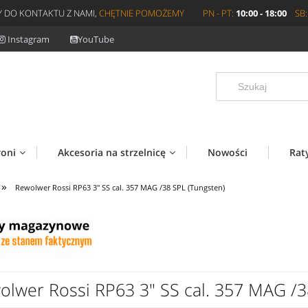
 DO KONTAKTU Z NAMI,
CHĘTNIE POMOŻEMY
PN - PT:
10:00 - 18:00
SB:
Instagram
YouTube
roni
Akcesoria na strzelnicę
Nowości
Rat
»
Rewolwer Rossi RP63 3" SS cal. 357 MAG /38 SPL (Tungsten)
olwer Rossi RP63 3" SS cal. 357 MAG /3