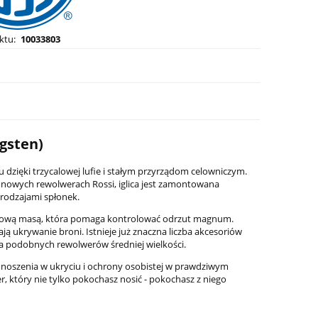
ktu:
10033803
ngsten)
dzięki trzycalowej lufie i stałym przyrządom celowniczym.
h nowych rewolwerach Rossi, iglica jest zamontowana
rodzajami spłonek.
-8
Latarka pistoletowa Streamlight TLR-8
Latarka do karabin
tkową masą, która pomaga kontrolować odrzut magnum.
G Sub - Glock 43X/48
RM2 Laser-G, 1 000
 ukrywanie broni. Istnieje już znaczna liczba akcesoriów
a podobnych rewolwerów średniej wielkości.
1 799,00 zł
2 199,00 zł
 noszenia w ukryciu i ochrony osobistej w prawdziwym
Cena regularna:
2 099,00 zł
Cena regularna:
2 599,0
er, który nie tylko pokochasz nosić - pokochasz z niego