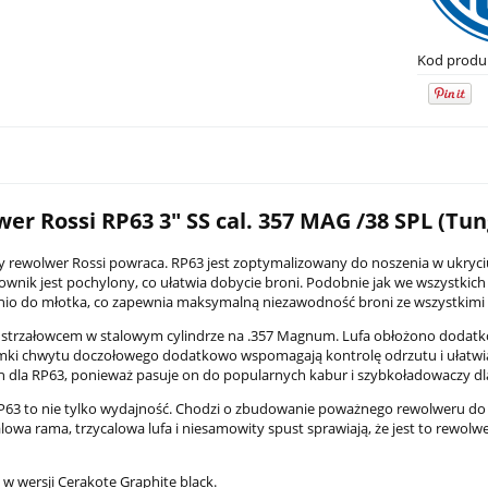
Kod produ
er Rossi RP63 3" SS cal. 357 MAG /38 SPL (Tu
 rewolwer Rossi powraca. RP63 jest zoptymalizowany do noszenia w ukryciu 
lownik jest pochylony, co ułatwia dobycie broni. Podobnie jak we wszystkic
io do młotka, co zapewnia maksymalną niezawodność broni ze wszystkimi 
PCC Son of Gun SOG-Xs 7,5"
Latarka pistoletowa Streamlight TLR
6 strzałowcem w stalowym cylindrze na .357 Magnum. Lufa obłożono doda
czarny
G Sub - Sig Sauer P365/P365 XL
mki chwytu doczołowego dodatkowo wspomagają kontrolę odrzutu i ułatwiają
 dla RP63, ponieważ pasuje on do popularnych kabur i szybkoładowaczy dl
2 149,00 zł
RP63 to nie tylko wydajność. Chodzi o zbudowanie poważnego rewolweru do
na:
4 499,00 zł
Cena regularna:
2 599,00 zł
alowa rama, trzycalowa lufa i niesamowity spust sprawiają, że jest to rewolw
i w wersji Cerakote Graphite black.