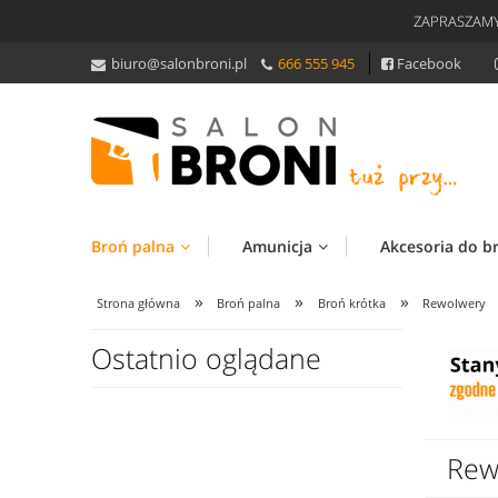
ZAPRASZAMY
biuro@salonbroni.pl
666 555 945
Facebook
Broń palna
Amunicja
Akcesoria do b
»
»
»
Strona główna
Broń palna
Broń krótka
Rewolwery
Ostatnio oglądane
Rew