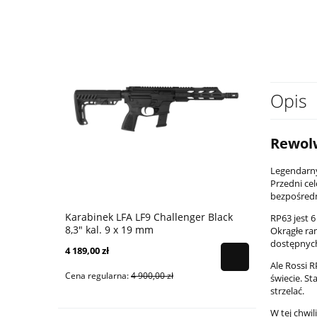
Opis
Rewolw
Legendarny
Przedni ce
bezpośredn
Karabinek LFA LF9 Challenger Black
Karabinek 
RP63 jest 
8,3" kal. 9 x 19 mm
9x19 mm - 
Okrągłe ra
dostępnych
4 189,00 zł
4 399,00 zł
Ale Rossi 
Cena regularna:
4 900,00 zł
Cena regular
świecie. St
strzelać.
W tej chwil