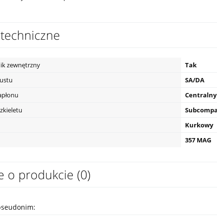
techniczne
ik zewnętrzny
Tak
pustu
SA/DA
apłonu
Centralny
zkieletu
Subcompa
Kurkowy
357 MAG
e o produkcie (0)
pseudonim: