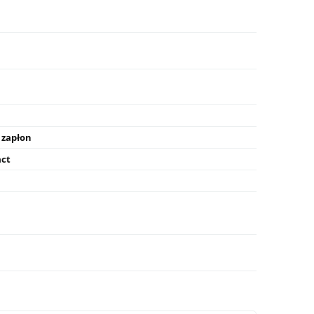
 zapłon
ct