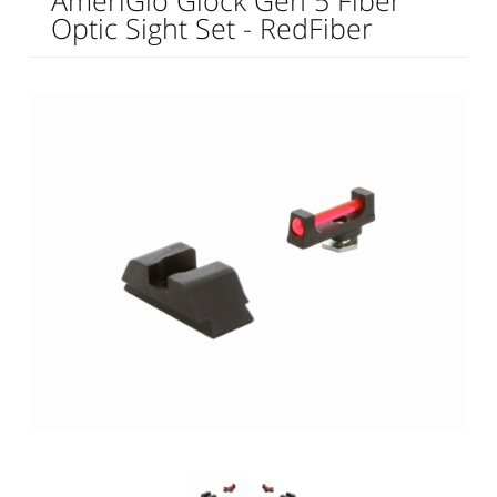
AmeriGlo Glock Gen 5 Fiber
Optic Sight Set - RedFiber