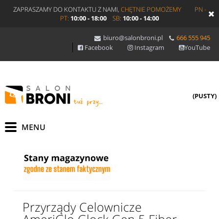
ZAPRASZAMY DO KONTAKTU Z NAMI,
CHĘTNIE POMOŻEMY
PN -
PT:
10:00 - 18:00
SB:
10:00 - 14:00
biuro@salonbroni.pl
666 555 945
Facebook
Instagram
YouTube
(PUSTY)
Przyrządy Celownicze