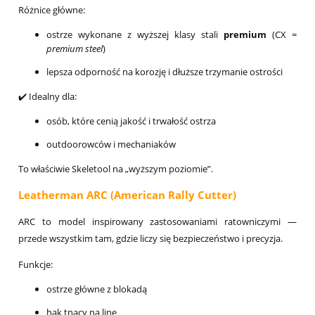
Różnice główne:
ostrze wykonane z wyższej klasy stali
premium
(CX =
premium steel
)
lepsza odporność na korozję i dłuższe trzymanie ostrości
✔️ Idealny dla:
osób, które cenią jakość i trwałość ostrza
outdoorowców i mechaniaków
To właściwie Skeletool na „wyższym poziomie”.
Leatherman ARC (American Rally Cutter)
ARC to model inspirowany zastosowaniami ratowniczymi —
przede wszystkim tam, gdzie liczy się bezpieczeństwo i precyzja.
Funkcje:
ostrze główne z blokadą
hak tnący na linę