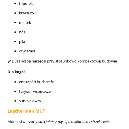
toporek
krzesiwo
młotek
nóż
piła
otwieracz
✔️ Duża liczba narzędzi przy stosunkowo kompaktowej budowie
Dla kogo?
entuzjaści bushcraftu
turyści i wspinacze
survivalowcy
Leatherman MUT
Model stworzony
specjalnie z myślą o militariach i strzelectwie.