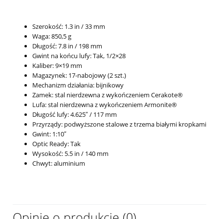
Szerokość: 1.3 in / 33 mm
Waga: 850,5 g
Długość: 7.8 in / 198 mm
Gwint na końcu lufy: Tak, 1/2×28
Kaliber: 9×19 mm
Magazynek: 17-nabojowy (2 szt.)
Mechanizm działania: bijnikowy
Zamek: stal nierdzewna z wykończeniem Cerakote®
Lufa: stal nierdzewna z wykończeniem Armonite®
Długość lufy: 4.625″ / 117 mm
Przyrządy: podwyższone stalowe z trzema białymi kropkami
Gwint: 1:10″
Optic Ready: Tak
Wysokość: 5.5 in / 140 mm
Chwyt: aluminium
Opinie o produkcie (0)