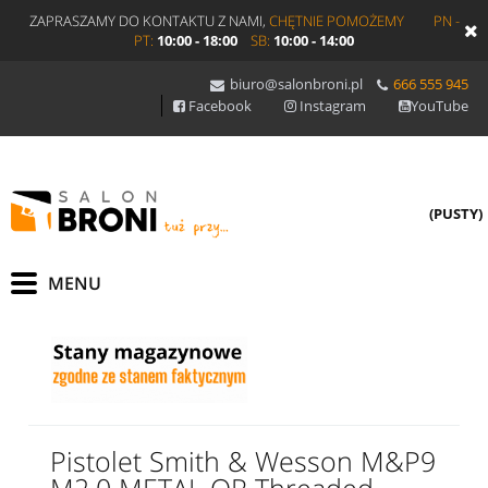
ZAPRASZAMY DO KONTAKTU Z NAMI,
CHĘTNIE POMOŻEMY
PN -
PT:
10:00 - 18:00
SB:
10:00 - 14:00
biuro@salonbroni.pl
666 555 945
Facebook
Instagram
YouTube
(PUSTY)
Pistolet Smith & Wesson M&P9