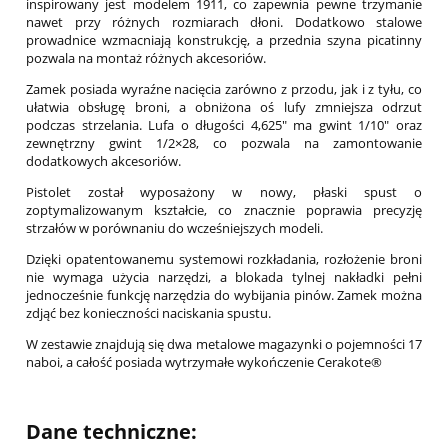
inspirowany jest modelem 1911, co zapewnia pewne trzymanie
nawet przy różnych rozmiarach dłoni. Dodatkowo stalowe
prowadnice wzmacniają konstrukcję, a przednia szyna picatinny
pozwala na montaż różnych akcesoriów.
Zamek posiada wyraźne nacięcia zarówno z przodu, jak i z tyłu, co
ułatwia obsługę broni, a obniżona oś lufy zmniejsza odrzut
podczas strzelania. Lufa o długości 4,625" ma gwint 1/10" oraz
zewnętrzny gwint 1/2×28, co pozwala na zamontowanie
dodatkowych akcesoriów.
Pistolet został wyposażony w nowy, płaski spust o
zoptymalizowanym kształcie, co znacznie poprawia precyzję
strzałów w porównaniu do wcześniejszych modeli.
Dzięki opatentowanemu systemowi rozkładania, rozłożenie broni
nie wymaga użycia narzędzi, a blokada tylnej nakładki pełni
jednocześnie funkcję narzędzia do wybijania pinów. Zamek można
zdjąć bez konieczności naciskania spustu.
W zestawie znajdują się dwa metalowe magazynki o pojemności 17
naboi, a całość posiada wytrzymałe wykończenie Cerakote®
Dane techniczne: