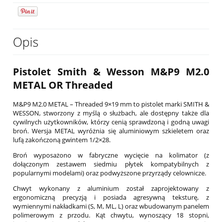
Opis
Pistolet Smith & Wesson M&P9 M2.0
METAL OR Threaded
M&P9 M2.0 METAL – Threaded 9×19 mm to pistolet marki SMITH &
WESSON, stworzony z myślą o służbach, ale dostępny także dla
cywilnych użytkowników, którzy cenią sprawdzoną i godną uwagi
broń. Wersja METAL wyróżnia się aluminiowym szkieletem oraz
lufą zakończoną gwintem 1/2×28.
Broń wyposażono w fabryczne wycięcie na kolimator (z
dołączonym zestawem siedmiu płytek kompatybilnych z
popularnymi modelami) oraz podwyższone przyrządy celownicze.
Chwyt wykonany z aluminium został zaprojektowany z
ergonomiczną precyzją i posiada agresywną teksturę, z
wymiennymi nakładkami (S, M, ML, L) oraz wbudowanym panelem
polimerowym z przodu. Kąt chwytu, wynoszący 18 stopni,