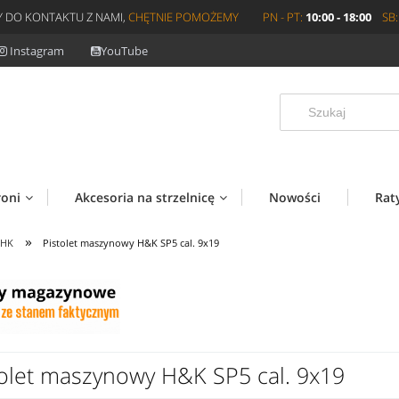
 DO KONTAKTU Z NAMI,
CHĘTNIE POMOŻEMY
PN - PT:
10:00 - 18:00
SB:
Instagram
YouTube
roni
Akcesoria na strzelnicę
Nowości
Rat
»
 HK
Pistolet maszynowy H&K SP5 cal. 9x19
tolet maszynowy H&K SP5 cal. 9x19