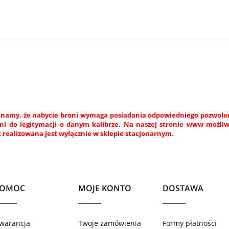
namy, że nabycie broni wymaga posiadania odpowiedniego pozwoleni
ni do legitymacji o danym kalibrze. Na naszej stronie www możli
 realizowana jest wyłącznie w sklepie stacjonarnym.
POMOC
MOJE KONTO
DOSTAWA
warancja
Twoje zamówienia
Formy płatności