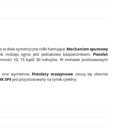
 w dwie symetryczne rolki hamujące.
Mechanizm spustowy
ik rodzaju ognia jest jednakowo bezpiecznikiem.
Pistolet
emności 10, 15 bądź 30 nabojów. W zestawie podstawowym
są one wymienne.
Pistolety maszynowe
cieszą się obecnie
HK SP5
jest przystosowany na rynek cywilny.
-8
Latarka pistoletowa Streamlight TLR-8
Latarka do karabin
G Sub - Glock 43X/48
RM2 Laser-G, 1 000
1 799,00 zł
2 199,00 zł
Cena regularna:
2 099,00 zł
Cena regularna:
2 599,0