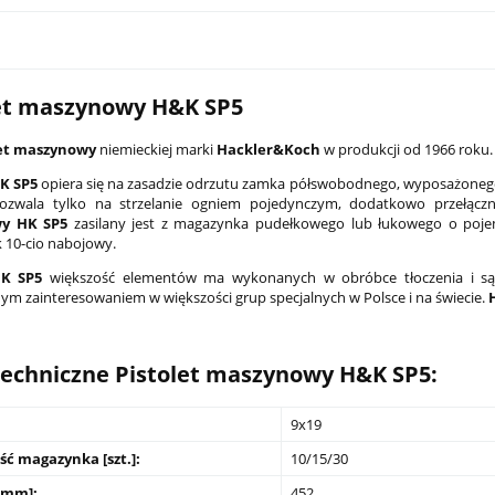
et maszynowy H&K SP5
let maszynowy
niemieckiej marki
Hackler&Koch
w produkcji od 1966 roku.
K SP5
opiera się na zasadzie odrzutu zamka półswobodnego, wyposażonego
ozwala tylko na strzelanie ogniem pojedynczym, dodatkowo przełączn
y HK SP5
zasilany jest z magazynka pudełkowego lub łukowego o poj
10-cio nabojowy.
HK SP5
większość elementów ma wykonanych w obróbce tłoczenia i 
m zainteresowaniem w większości grup specjalnych w Polsce i na świecie.
PCC Son of Gun SOG-Xs 7,5"
Latarka pistoletowa Streamlight TLR
czarny
G Sub - Sig Sauer P365/P365 XL
echniczne Pistolet maszynowy H&K SP5:
2 149,00 zł
9x19
na:
4 499,00 zł
Cena regularna:
2 599,00 zł
ć magazynka [szt.]:
10/15/30
[mm]:
452