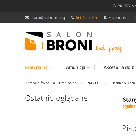
ZAPRASZAMY
biuro@salonbroni.pl
666 555 945
Facebook
Broń palna
Amunicja
Akcesoria do b
»
»
»
Strona główna
Broń palna
PM / PCC
Heckler & Koch
Ostatnio oglądane
Pis