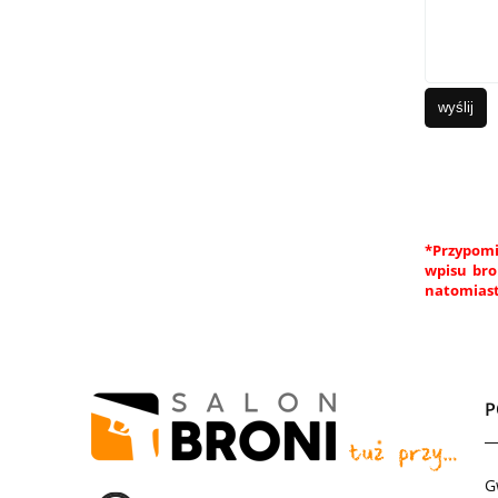
wyślij
*Przypomi
wpisu bro
natomiast
G