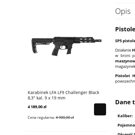
Opis
Pistol
SP5 pisto
Działanie
H
w broni p
maszynow
magazynek 
Pistolet 
powszechny
Karabinek LFA LF9 Challenger Black
Karabinek 
8,3" kal. 9 x 19 mm
9x19 mm - 
Dane t
4 189,00 zł
4 399,00 zł
Kaliber:
Cena regularna:
4 900,00 zł
Cena regular
Pojemnoś
Długość 