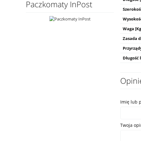
Paczkomaty InPost
Szerokoś
Wysokoś
Waga [Kg
Zasada d
Przyrząd
Długość l
Opini
Imię lub 
Twoja opi