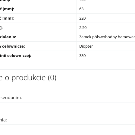
ć [mm]:
63
ć [mm]:
220
]:
2,50
ziałania:
Zamek półswobodny hamowan
y celownicze:
Diopter
inii celowniczej:
330
e o produkcie (0)
pseudonim:
nia: