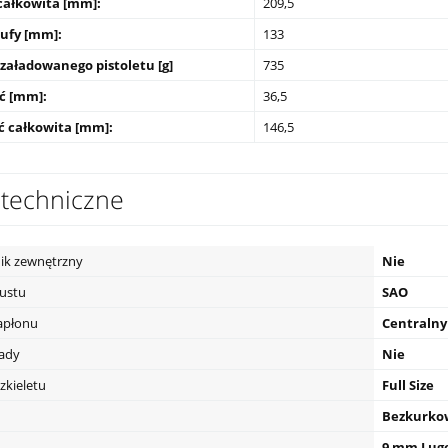
całkowita [mm]:
209,5
lufy [mm]:
133
załadowanego pistoletu [g]
735
ć [mm]:
36,5
 całkowita [mm]:
146,5
techniczne
ik zewnętrzny
Nie
pustu
SAO
apłonu
Centralny
eady
Nie
zkieletu
Full Size
Bezkurko
9 mm Lug