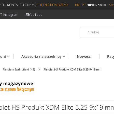
 DO KONTAKTU Z NAMI,
CHĘTNIE POMOŻEMY
PN - PT:
10:00 - 18:00
SB:
Instagram
YouTube
roni
Akcesoria na strzelnicę
Nowości
Rat
»
Pistolety Springfield (HS)
Pistolet HS Produkt XDM Elite 5.25 9x19 mm
tolet HS Produkt XDM Elite 5.25 9x19 m