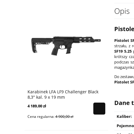
Opis
Pistol
Pistolet S
strzału, z
SF19 5.25
p
krótszy cz
podczas s
magazynka,
Do zestawu
Pistolet 
Karabinek LFA LF9 Challenger Black
Karabinek 
8,3" kal. 9 x 19 mm
9x19 mm - 
Dane t
4 189,00 zł
4 399,00 zł
Kaliber:
Cena regularna:
4 900,00 zł
Cena regular
Pojemnoś