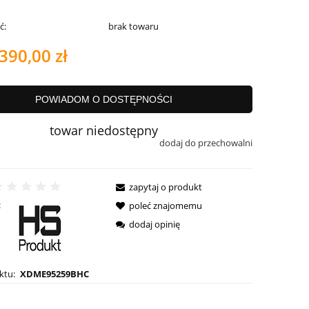
ć:
brak towaru
390,00 zł
POWIADOM O DOSTĘPNOŚCI
towar niedostępny
dodaj do przechowalni
zapytaj o produkt
:
poleć znajomemu
dodaj opinię
ktu:
XDME95259BHC