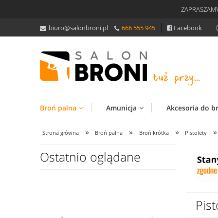
ZAPRASZAMY
biuro@salonbroni.pl
666 555 945
Facebook
Broń palna
Amunicja
Akcesoria do b
»
»
»
»
Strona główna
Broń palna
Broń krótka
Pistolety
Ostatnio oglądane
Pis