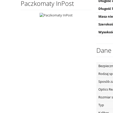
Długość 
Paczkomaty InPost
Długość 
Masa nie
Szerokoś
Wysokość
Dane 
Bezpieczn
Rodzaj s
Sposób z
Optics R
Rozmiar s
Typ
Kaliber