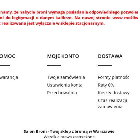
namy, że nabycie broni wymaga posiadania odpowiedniego pozwoleni
ni do legitymacji o danym kalibrze. Na naszej stronie www możli
 realizowana jest wyłącznie w sklepie stacjonarnym.
POMOC
MOJE KONTO
DOSTAWA
warancja
Twoje zamówienia
Formy płatności
Ustawienia konta
Raty 0%
Przechowalnia
Koszty dostawy
Czas realizacji
zamówienia
Salon Broni
- Twój sklep z bronią w Warszawie
Wszelkie prawa zastrzeżone