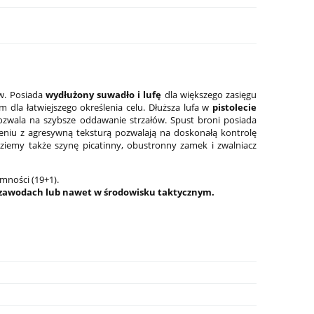
w. Posiada
wydłużony suwadło i lufę
dla większego zasięgu
dla łatwiejszego określenia celu. Dłuższa lufa w
pistolecie
zwala na szybsze oddawanie strzałów. Spust broni posiada
eniu z agresywną teksturą pozwalają na doskonałą kontrolę
ziemy także szynę picatinny, obustronny zamek i zwalniacz
mności (19+1).
i w zawodach lub nawet w środowisku taktycznym.
-8
Latarka pistoletowa Streamlight TLR-8
Latarka do karabin
G Sub - Glock 43X/48
RM2 Laser-G, 1 000
1 799,00 zł
2 199,00 zł
Cena regularna:
2 099,00 zł
Cena regularna:
2 599,0