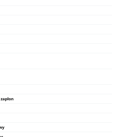
 zapłon
wy
er