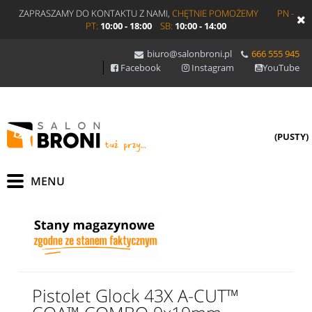
ZAPRASZAMY DO KONTAKTU Z NAMI,
CHĘTNIE POMOŻEMY
PN -
PT:
10:00 - 18:00
SB:
10:00 - 14:00
biuro@salonbroni.pl
666 555 945
Facebook
Instagram
YouTube
(PUSTY)
Pistolet Glock 43X A-CUT™