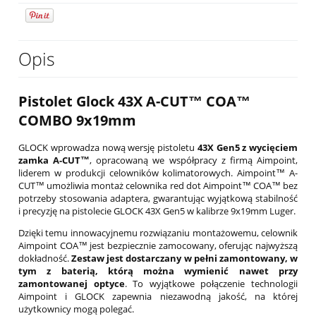
Opis
Pistolet Glock 43X A-CUT™ COA™
COMBO 9x19mm
GLOCK wprowadza nową wersję pistoletu
43X Gen5 z wycięciem
zamka A-CUT™
, opracowaną we współpracy z firmą Aimpoint,
liderem w produkcji celowników kolimatorowych. Aimpoint™ A-
CUT™ umożliwia montaż celownika red dot Aimpoint™ COA™ bez
potrzeby stosowania adaptera, gwarantując wyjątkową stabilność
i precyzję na pistolecie GLOCK 43X Gen5 w kalibrze 9x19mm Luger.
Dzięki temu innowacyjnemu rozwiązaniu montażowemu, celownik
Aimpoint COA™ jest bezpiecznie zamocowany, oferując najwyższą
dokładność.
Zestaw jest dostarczany w pełni zamontowany, w
tym z baterią, którą można wymienić nawet przy
zamontowanej optyce
. To wyjątkowe połączenie technologii
Aimpoint i GLOCK zapewnia niezawodną jakość, na której
użytkownicy mogą polegać.