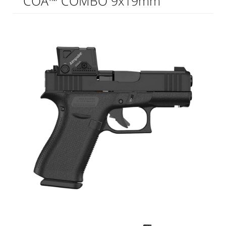
COA™ COMBO 9x19mm