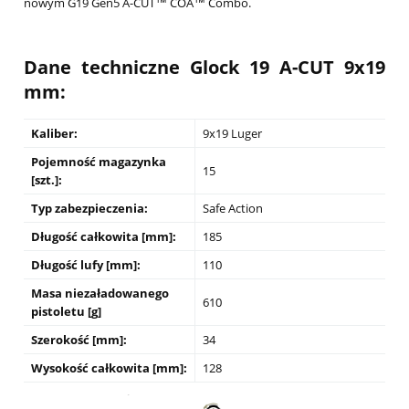
nowym G19 Gen5 A-CUT™ COA™ Combo.
Dane techniczne Glock 19 A-CUT
9x19
mm
:
Kaliber:
9x19 Luger
Pojemność magazynka
15
[szt.]:
Typ zabezpieczenia:
Safe Action
Długość całkowita [mm]:
185
Długość lufy [mm]:
110
Masa niezaładowanego
610
pistoletu [g]
Szerokość [mm]:
34
Wysokość całkowita [mm]:
128