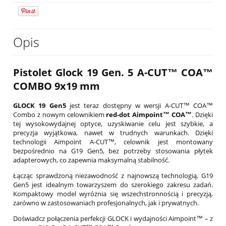
Opis
Pistolet Glock 19 Gen. 5 A-CUT™ COA™
COMBO 9x19 mm
GLOCK 19 Gen5
jest teraz dostępny w wersji A-CUT™ COA™
Combo z nowym celownikiem
red-dot Aimpoint™ COA™
. Dzięki
tej wysokowydajnej optyce, uzyskiwanie celu jest szybkie, a
precyzja wyjątkowa, nawet w trudnych warunkach. Dzięki
technologii Aimpoint A-CUT™, celownik jest montowany
bezpośrednio na G19 Gen5, bez potrzeby stosowania płytek
adapterowych, co zapewnia maksymalną stabilność.
Łącząc sprawdzoną niezawodność z najnowszą technologią, G19
Gen5 jest idealnym towarzyszem do szerokiego zakresu zadań.
Kompaktowy model wyróżnia się wszechstronnością i precyzją,
zarówno w zastosowaniach profesjonalnych, jak i prywatnych.
Doświadcz połączenia perfekcji GLOCK i wydajności Aimpoint™ – z