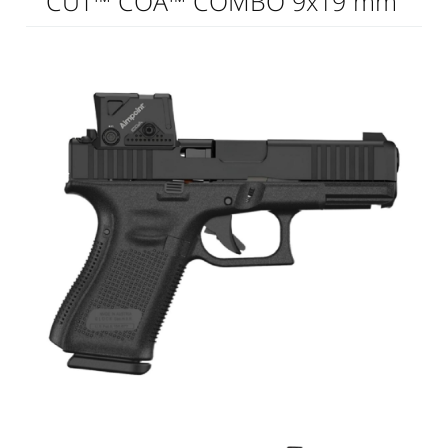
CUT™ COA™ COMBO 9x19 mm