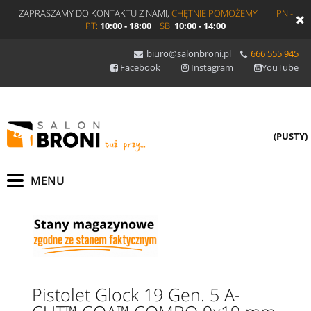
ZAPRASZAMY DO KONTAKTU Z NAMI,
CHĘTNIE POMOŻEMY
PN -
PT:
10:00 - 18:00
SB:
10:00 - 14:00
biuro@salonbroni.pl
666 555 945
Facebook
Instagram
YouTube
(PUSTY)
Pistolet Glock 19 Gen. 5 A-