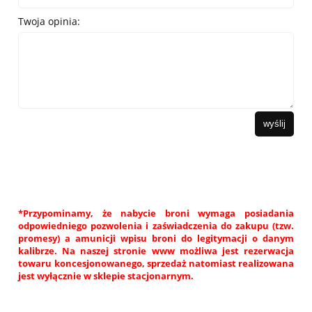
Twoja opinia:
wyślij
*Przypominamy, że nabycie broni wymaga posiadania
odpowiedniego pozwolenia i zaświadczenia do zakupu (tzw.
promesy) a amunicji wpisu broni do legitymacji o danym
kalibrze. Na naszej stronie www możliwa jest rezerwacja
towaru koncesjonowanego, sprzedaż natomiast realizowana
jest wyłącznie w sklepie stacjonarnym.