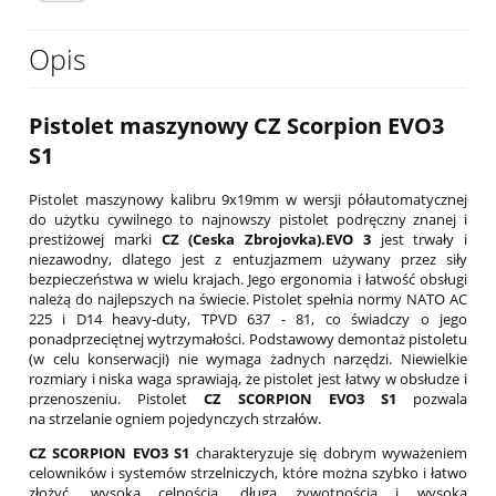
Opis
Pistolet maszynowy CZ Scorpion EVO3
S1
Pistolet maszynowy kalibru 9x19mm w wersji półautomatycznej
do użytku cywilnego to najnowszy pistolet podręczny znanej i
prestiżowej marki
CZ (Ceska Zbrojovka).EVO 3
jest trwały i
niezawodny, dlatego jest z entuzjazmem używany przez siły
bezpieczeństwa w wielu krajach. Jego ergonomia i łatwość obsługi
należą do najlepszych na świecie. Pistolet spełnia normy NATO AC
225 i D14 heavy-duty, TPVD 637 - 81, co świadczy o jego
ponadprzeciętnej wytrzymałości. Podstawowy demontaż pistoletu
(w celu konserwacji) nie wymaga żadnych narzędzi. Niewielkie
rozmiary i niska waga sprawiają, że pistolet jest łatwy w obsłudze i
przenoszeniu. Pistolet
CZ SCORPION EVO3 S1
pozwala
na strzelanie ogniem pojedynczych strzałów.
CZ SCORPION EVO3 S1
charakteryzuje się dobrym wyważeniem
celowników i systemów strzelniczych, które można szybko i łatwo
złożyć, wysoką celnością, długą żywotnością i wysoką