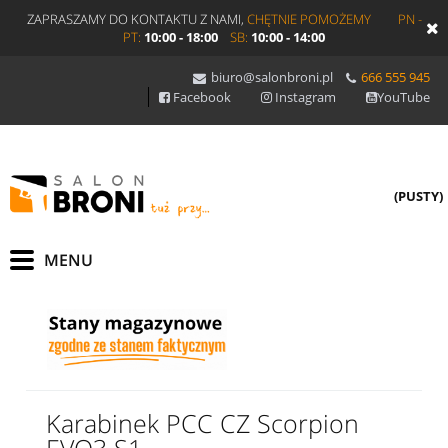
ZAPRASZAMY DO KONTAKTU Z NAMI,
CHĘTNIE POMOŻEMY
PN -
PT:
10:00 - 18:00
SB:
10:00 - 14:00
biuro@salonbroni.pl
666 555 945
Facebook
Instagram
YouTube
(PUSTY)
Karabinek PCC CZ Scorpion