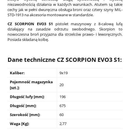
niezawodnością działania w każdych warunkach. Atutem są takie
cechy jak w pełni dwuręczna obsługa broni oraz cztery szyny MIL-
STD-1913 na akcesoria montowane w standardzie.
CZ SCORPION EVO3 S1
pistolet maszynowy z 8-calową lufą
działający na zasadzie odrzutu swobodnego. Skorpion to
nowoczesna broń przyjazna dla strzelców prawo- i leworęcznych.
Posiada składaną kolbę.
Dane techniczne
CZ SCORPION EVO3 S1
:
Kaliber:
9x19
Pojemność magazynka
20
[szt.]:
Długość lufy [mm]:
196
Długość [mm]:
675
Szerokość [mm]:
60
Waga [Kg]:
2,77