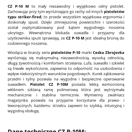
CZ P-10 M
to mały niezawodny i wyjątkowo celny pistolet.
Zachowując przy tym wyróżniające go cechy od innych
pistoletów
typu striker-fired
, to przede wszystkim wyjątkowa ergonomia i
doskonały spust. Dzięki zmniejszonej powierzchni i szerokości
został zoptymalizowany pod kątem wygodnego noszenia
ukrytego. Wewnętrzna blokada suwadła i przyjazny dla
użytkownika spust sprawiają, że
CZ P-10 M
jest idealną bronią do
codziennego noszenia.
Wiodąca w branży seria
pistoletów P-10
marki
Ceska Zbrojovka
wyróżniają się maksymalną niezawodnością, wysoką celnością,
długą żywotnością i komfortem strzelania. Lufa, suwadło i szkielet
są trwałe wykończone, zapewnia to odporność na uszkodzenia i
wpływ niekorzystnych warunków pogodowych. Kurek ząbkowania
przedni i tylny pozwala na wygodne i bezpieczne operowanie
suwadłem.
Pistolet CZ P-10M
posiada lekką wzmocnioną
włóknem szklaną ramę polimerową która jest wytrzymała
mechanicznie i stabilna termicznie. Wymienny zwalniacz
magazynka pozwala na przyjazne korzystane dla prawo- i
leworęcznych, każdemu strzelcu zapewni to szybką, intuicyjną i
wygodną obsługę.
Dane techniczne CZ P-10M: