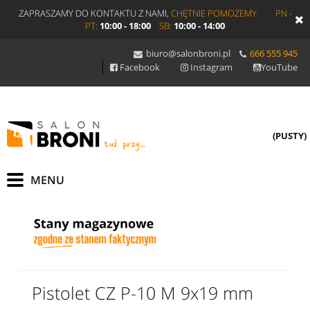
ZAPRASZAMY DO KONTAKTU Z NAMI,
CHĘTNIE POMOŻEMY
PN -
PT:
10:00 - 18:00
SB:
10:00 - 14:00
biuro@salonbroni.pl
666 555 945
Facebook
Instagram
YouTube
(PUSTY)
Pistolet CZ P-10 M 9x19 mm