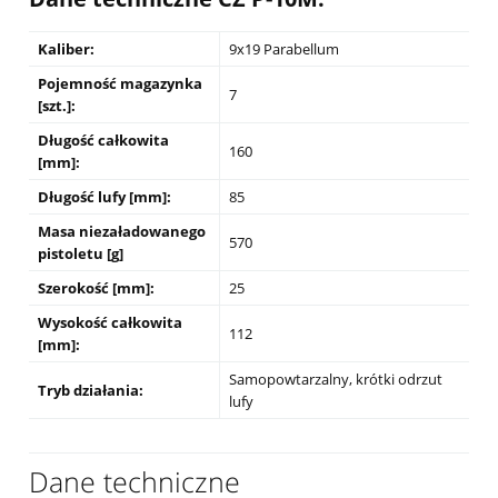
Kaliber:
9x19 Parabellum
Pojemność magazynka
7
[szt.]:
Długość całkowita
160
[mm]:
Długość lufy [mm]:
85
Masa niezaładowanego
570
pistoletu [g]
Szerokość [mm]:
25
Wysokość całkowita
112
[mm]:
Samopowtarzalny, krótki odrzut
Tryb działania:
lufy
Dane techniczne