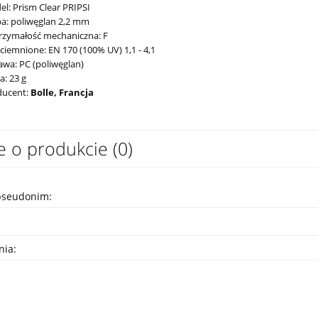
l: Prism Clear PRIPSI
a: poliwęglan 2,2 mm
rzymałość mechaniczna: F
ciemnione: EN 170 (100% UV) 1,1 - 4,1
wa: PC (poliwęglan)
: 23 g
ducent:
Bolle, Francja
e o produkcie (0)
pseudonim:
nia: