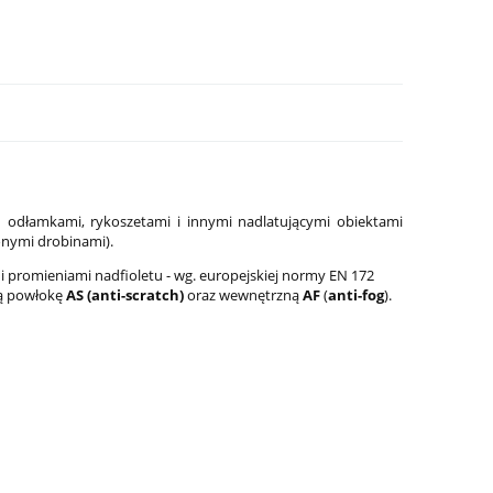
d odłamkami, rykoszetami i innymi nadlatującymi obiektami
onymi drobinami).
i promieniami nadfioletu - wg. europejskiej normy EN 172
ną powłokę
AS (anti-scratch)
oraz wewnętrzną
AF
(
anti-fog
).
-8
Latarka pistoletowa Streamlight TLR-8
Latarka do karabin
G Sub - Glock 43X/48
RM2 Laser-G, 1 000
1 799,00 zł
2 199,00 zł
Cena regularna:
2 099,00 zł
Cena regularna:
2 599,0