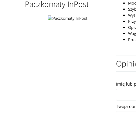
Paczkomaty InPost
Mode
Szyb
Wyt
Przy
Opra
Waga
Pro
Opini
Imię lub 
Twoja opi