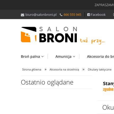
ZAPRASZAMY
biuro@salonbroni.pl
666 555 945
Facebook
Broń palna
Amunicja
Akcesoria do b
»
»
Strona główna
Akcesoria na strzelnicę
Okulary taktyczne
Ostatnio oglądane
Oku