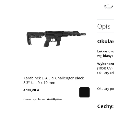
Opis
Okular
Lekkie oku
wg.
klasy F
Wykonan
(100% UV).
Okulary za
Karabinek LFA LF9 Challenger Black
Karabinek 
8,3" kal. 9 x 19 mm
9x19 mm - 
Okulary pos
4 189,00 zł
4 399,00 zł
Cena regularna:
4 900,00 zł
Cena regular
Cechy: