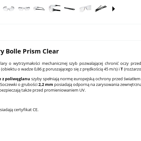
y Bolle Prism Clear
lary o wytrzymałości mechanicznej szyb pozwalającej chronić oczy prze
(obiektu o wadze 0,86 g poruszającego się z prędkością 45 m/s)
i
T
(rozżarz
e
z poliwęglanu
szyby spełniają normę europejską ochrony przed światłem 
 Soczewki o grubości
2,2 mm
posiadają odporną na zarysowania zewnętrz
bezpieczają także przed promieniowaniem UV.
PCC Son of Gun SOG-Xs 7,5"
Latarka pistoletowa Streamlight TLR
czarny
G Sub - Sig Sauer P365/P365 XL
iadają certyfikat CE.
2 149,00 zł
na:
4 499,00 zł
Cena regularna:
2 599,00 zł