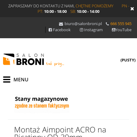
ZAPRASZAMY DO KONTAKTU Z NAMI,
CHĘTNIE POMOŻEMY
PN -
PT:
10:00 - 18:00
SB:
10:00 - 14:00
biuro@salonbroni.pl
666 555 945
Facebook
Instagram
YouTube
(PUSTY)
Montaż Aimpoint ACRO na