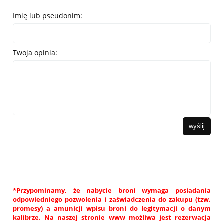
Imię lub pseudonim:
Twoja opinia:
wyślij
*Przypominamy, że nabycie broni wymaga posiadania
odpowiedniego pozwolenia i zaświadczenia do zakupu (tzw.
promesy) a amunicji wpisu broni do legitymacji o danym
kalibrze. Na naszej stronie www możliwa jest rezerwacja