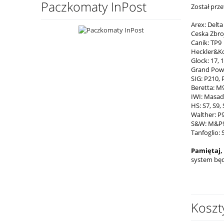
Paczkomaty InPost
Został prz
Arex: Delta
Ceska Zbroj
Canik: TP9
Heckler&Ko
Glock: 17, 1
Grand Powe
SIG: P210, 
Beretta: M
IWI: Masad
HS: S7, S9,
Walther: P
S&W: M&P9
Tanfoglio:
Pamiętaj,
system będ
Koszt