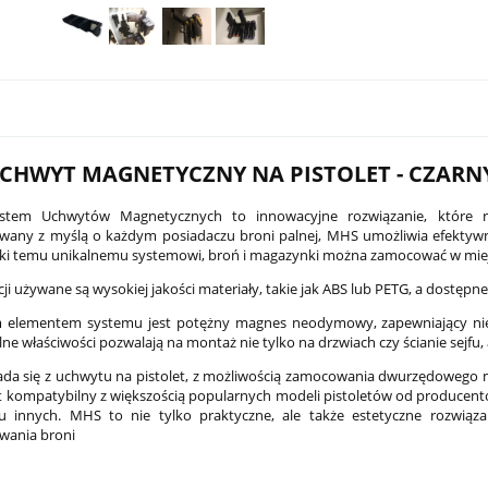
CHWYT MAGNETYCZNY NA PISTOLET - CZARN
tem Uchwytów Magnetycznych to innowacyjne rozwiązanie, które rewo
owany z myślą o każdym posiadaczu broni palnej, MHS umożliwia efekty
ięki temu unikalnemu systemowi, broń i magazynki można zamocować w miejs
ji używane są wysokiej jakości materiały, takie jak ABS lub PETG, a dostęp
 elementem systemu jest potężny magnes neodymowy, zapewniający ni
PCC Son of Gun SOG-Xs 7,5"
Latarka pistoletowa Streamlight TLR
lne właściwości pozwalają na montaż nie tylko na drzwiach czy ścianie sejf
czarny
G Sub - Sig Sauer P365/P365 XL
ada się z uchwytu na pistolet, z możliwością zamocowania dwurzędoweg
2 149,00 zł
t kompatybilny z większością popularnych modeli pistoletów od producentów
lu innych. MHS to nie tylko praktyczne, ale także estetyczne rozwiąza
na:
4 499,00 zł
Cena regularna:
2 599,00 zł
wania broni