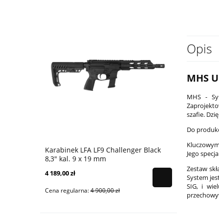
Opis
MHS U
MHS - Sys
Zaprojekt
szafie. Dz
Do produkc
Kluczowym
Karabinek LFA LF9 Challenger Black
Karabinek 
Jego specja
8,3" kal. 9 x 19 mm
9x19 mm - 
Zestaw skł
4 189,00 zł
4 399,00 zł
System jes
SIG, i wie
Cena regularna:
4 900,00 zł
Cena regular
przechowy