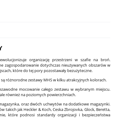
Y
lucjonizuje organizację przestrzeni w szafie na broń.
wne zagospodarowanie dotychczas nieużywanych obszarów w
cach, które do tej pory pozostawały bezużyteczne.
ne są różnorodne zestawy MHS w kilku atrakcyjnych kolorach.
ezawodne mocowanie całego zestawu w wybranym miejscu.
-8
Latarka pistoletowa Streamlight TLR-8
Latarka do karabin
u, ale również na poziomych powierzchniach.
G Sub - Glock 43X/48
RM2 Laser-G, 1 000
o magazynka, oraz dwóch uchwytów na dodatkowe magazynki.
1 799,00 zł
2 199,00 zł
 takich jak Heckler & Koch, Ceska Zbrojovka, Glock, Beretta,
nie, które podnosi standardy organizacji i bezpieczeństwa
Cena regularna:
2 099,00 zł
Cena regularna:
2 599,0