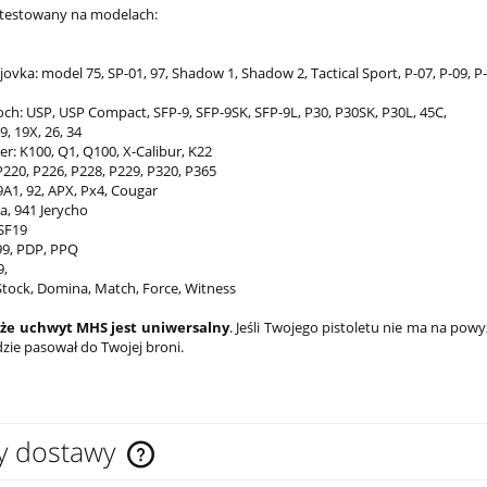
etestowany na modelach:
ovka: model 75, SP-01, 97, Shadow 1, Shadow 2, Tactical Sport, P-07, P-09, P
ch: USP, USP Compact, SFP-9, SFP-9SK, SFP-9L, P30, P30SK, P30L, 45C,
9, 19X, 26, 34
r: K100, Q1, Q100, X-Calibur, K22
P220, P226, P228, P229, P320, P365
9A1, 92, APX, Px4, Cougar
a, 941 Jerycho
 SF19
99, PDP, PPQ
,
 Stock, Domina, Match, Force, Witness
 że uchwyt MHS jest uniwersalny
. Jeśli Twojego pistoletu nie ma na powy
zie pasował do Twojej broni.
y dostawy