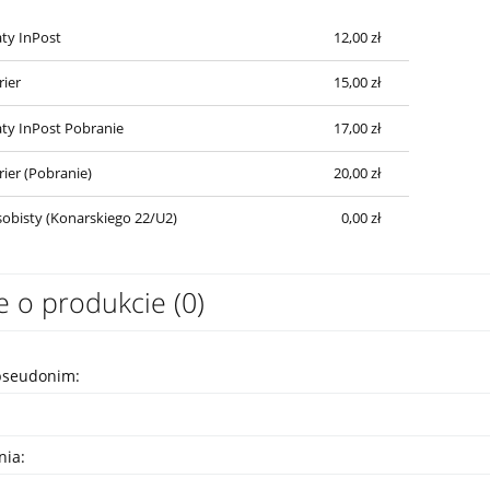
Cena nie zawiera ewentualnych kosztów
ty InPost
12,00 zł
płatności
rier
15,00 zł
ty InPost Pobranie
17,00 zł
rier (Pobranie)
20,00 zł
obisty (Konarskiego 22/U2)
0,00 zł
e o produkcie (0)
pseudonim:
nia: