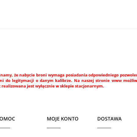
namy, że nabycie broni wymaga posiadania odpowiedniego pozwoleni
ni do legitymacji o danym kalibrze. Na naszej stronie www możli
 realizowana jest wyłącznie w sklepie stacjonarnym.
POMOC
MOJE KONTO
DOSTAWA