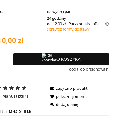
ć:
na wyczerpaniu
:
24 godziny
od 12,00 zł
- Paczkomaty InPost
sprawdź formy dostawy
Cena nie zawiera ewentualnych kosztów
10,00 zł
płatności
.
DO KOSZYKA
dodaj do przechowalni
zapytaj o produkt
:
Manufaktura
poleć znajomemu
dodaj opinię
ktu:
MHS-01-BLK