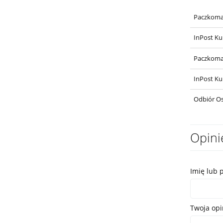
Paczkoma
InPost Ku
Paczkoma
InPost Ku
Odbiór Os
Opini
Imię lub 
Twoja opi