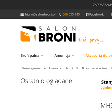
ZAPRASZAMY
biuro@salonbroni.pl
666 555 945
Facebook
Broń palna
Amunicja
Akcesoria do b
»
»
Strona główna
Akcesoria do broni
Akcesoria do sejfów
Ostatnio oglądane
MHS