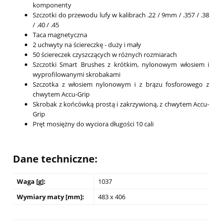
komponenty
Szczotki do przewodu lufy w kalibrach .22 / 9mm / .357 / .38
/ .40 / .45
Taca magnetyczna
2 uchwyty na ściereczkę - duży i mały
50 ściereczek czyszczących w różnych rozmiarach
Szczotki Smart Brushes z krótkim, nylonowym włosiem i
wyprofilowanymi skrobakami
Szczotka z włosiem nylonowym i z brązu fosforowego z
chwytem Accu-Grip
Skrobak z końcówką prostą i zakrzywioną, z chwytem Accu-
Grip
Pręt mosiężny do wyciora długości 10 cali
Dane techniczne:
Waga [g]:
1037
Wymiary maty [mm]:
483 x 406