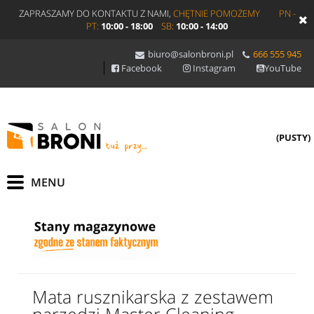
ZAPRASZAMY DO KONTAKTU Z NAMI,
CHĘTNIE POMOŻEMY
PN -
PT:
10:00 - 18:00
SB:
10:00 - 14:00
biuro@salonbroni.pl
666 555 945
Facebook
Instagram
YouTube
(PUSTY)
Mata rusznikarska z zestawem