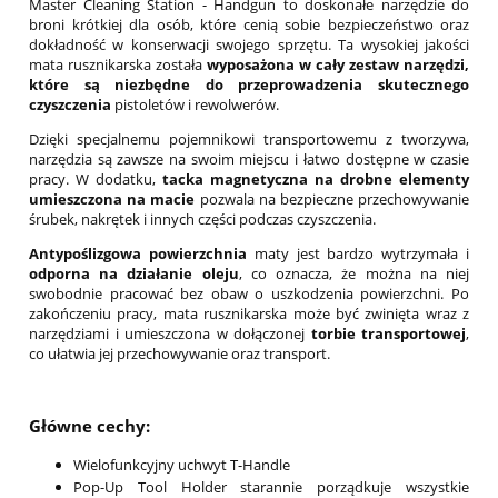
Master Cleaning Station - Handgun to doskonałe narzędzie do
broni krótkiej dla osób, które cenią sobie bezpieczeństwo oraz
dokładność w konserwacji swojego sprzętu. Ta wysokiej jakości
mata rusznikarska została
wyposażona w cały zestaw narzędzi,
które są niezbędne do przeprowadzenia skutecznego
czyszczenia
pistoletów i rewolwerów.
Dzięki specjalnemu pojemnikowi transportowemu z tworzywa,
narzędzia są zawsze na swoim miejscu i łatwo dostępne w czasie
pracy. W dodatku,
tacka magnetyczna na drobne elementy
umieszczona na macie
pozwala na bezpieczne przechowywanie
śrubek, nakrętek i innych części podczas czyszczenia.
Antypoślizgowa powierzchnia
maty jest bardzo wytrzymała i
odporna na działanie oleju
, co oznacza, że można na niej
swobodnie pracować bez obaw o uszkodzenia powierzchni. Po
zakończeniu pracy, mata rusznikarska może być zwinięta wraz z
narzędziami i umieszczona w dołączonej
torbie transportowej
,
co ułatwia jej przechowywanie oraz transport.
Główne cechy:
Wielofunkcyjny uchwyt T-Handle
Pop-Up Tool Holder starannie porządkuje wszystkie