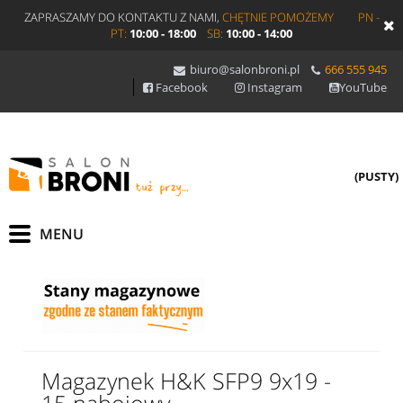
ZAPRASZAMY DO KONTAKTU Z NAMI,
CHĘTNIE POMOŻEMY
PN -
PT:
10:00 - 18:00
SB:
10:00 - 14:00
biuro@salonbroni.pl
666 555 945
Facebook
Instagram
YouTube
(PUSTY)
Magazynek H&K SFP9 9x19 -