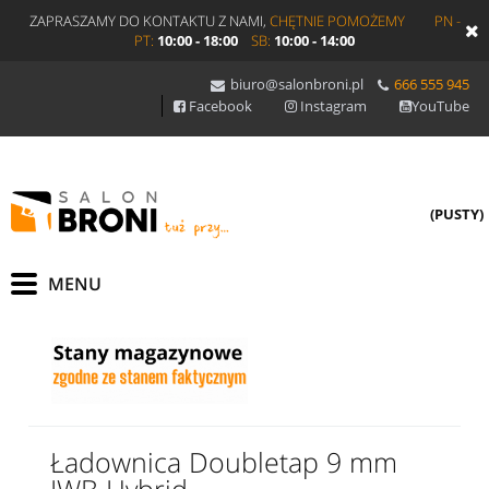
ZAPRASZAMY DO KONTAKTU Z NAMI,
CHĘTNIE POMOŻEMY
PN -
PT:
10:00 - 18:00
SB:
10:00 - 14:00
biuro@salonbroni.pl
666 555 945
Facebook
Instagram
YouTube
(PUSTY)
Ładownica Doubletap 9 mm