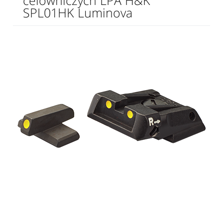
celowniczych LPA H&K
SPL01HK Luminova