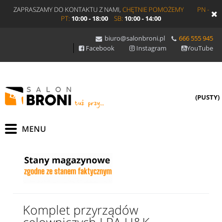
ZAPRASZAMY DO KONTAKTU Z NAMI,
CHĘTNIE POMOŻEMY
PN -
PT:
10:00 - 18:00
SB:
10:00 - 14:00
biuro@salonbroni.pl
666 555 945
Facebook
Instagram
YouTube
(PUSTY)
Komplet przyrządów