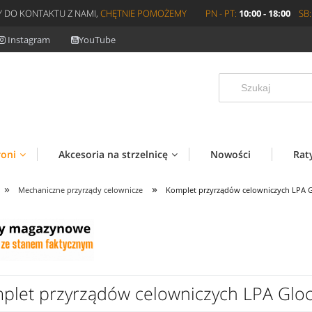
 DO KONTAKTU Z NAMI,
CHĘTNIE POMOŻEMY
PN - PT:
10:00 - 18:00
SB:
Instagram
YouTube
roni
Akcesoria na strzelnicę
Nowości
Rat
»
»
Mechaniczne przyrządy celownicze
Komplet przyrządów celowniczych LPA 
plet przyrządów celowniczych LPA Glo