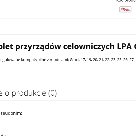
Kod produ
let przyrządów celowniczych LPA 
egulowane kompatybilne z modelami: Glock 17, 19, 20, 21, 22, 23, 25, 26, 27, 28,
e o produkcie (0)
PCC Son of Gun SOG-Xs 7,5"
Latarka pistoletowa Streamlight TLR
czarny
G Sub - Sig Sauer P365/P365 XL
2 149,00 zł
pseudonim:
na:
4 499,00 zł
Cena regularna:
2 599,00 zł
nia: