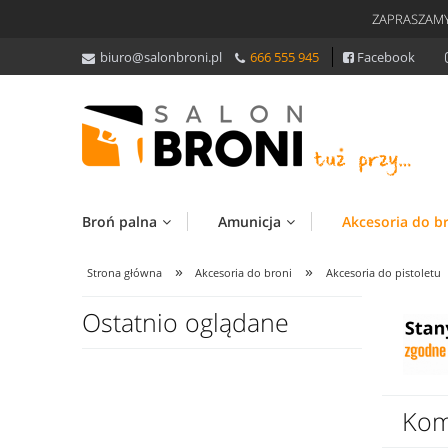
ZAPRASZAMY
biuro@salonbroni.pl
666 555 945
Facebook
Broń palna
Amunicja
Akcesoria do b
»
»
Strona główna
Akcesoria do broni
Akcesoria do pistoletu
Ostatnio oglądane
Kom