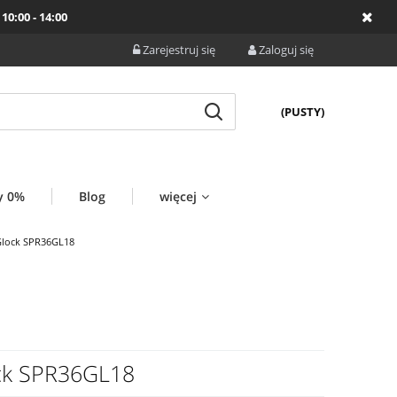
10:00 - 14:00
Zarejestruj się
Zaloguj się
(PUSTY)
y 0%
Blog
więcej
Glock SPR36GL18
ck SPR36GL18