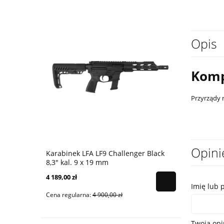
Opis
Komp
Przyrządy r
Opini
Karabinek LFA LF9 Challenger Black
Karabinek 
8,3" kal. 9 x 19 mm
9x19 mm - 
4 189,00 zł
4 399,00 zł
Imię lub 
Cena regularna:
4 900,00 zł
Cena regular
Twoja opi