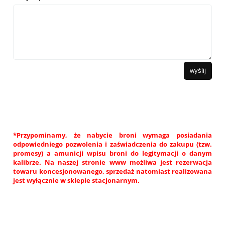
wyślij
*Przypominamy, że nabycie broni wymaga posiadania
odpowiedniego pozwolenia i zaświadczenia do zakupu (tzw.
promesy) a amunicji wpisu broni do legitymacji o danym
kalibrze. Na naszej stronie www możliwa jest rezerwacja
towaru koncesjonowanego, sprzedaż natomiast realizowana
jest wyłącznie w sklepie stacjonarnym.