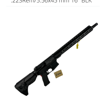
.223Rem/5.56x45 mm 16" BLK