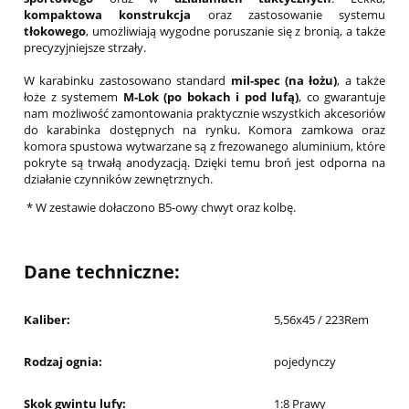
kompaktowa konstrukcja
oraz zastosowanie systemu
tłokowego
, umożliwiają wygodne poruszanie się z bronią, a także
precyzyjniejsze strzały.
W karabinku zastosowano standard
mil-spec (na łożu)
, a także
łoże z systemem
M-Lok (po bokach i pod lufą)
, co gwarantuje
nam możliwość zamontowania praktycznie wszystkich akcesoriów
do karabinka dostępnych na rynku. Komora zamkowa oraz
komora spustowa wytwarzane są z frezowanego aluminium, które
pokryte są trwałą anodyzacją. Dzięki temu broń jest odporna na
działanie czynników zewnętrznych.
* W zestawie dołaczono B5-owy chwyt oraz kolbę.
Dane techniczne:
Kaliber:
5,56x45 / 223Rem
Rodzaj ognia:
pojedynczy
Skok gwintu lufy:
1:8 Prawy