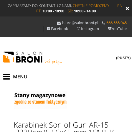
ZAPRASZAMY DO KONTAKTU Z NAMI,
CHĘTNIE POMOŻEMY
PN -
PT:
10:00 - 18:00
SB:
10:00 - 14:00
biuro@salonbroni.pl
666 555 945
Facebook
Instagram
YouTube
(PUSTY)
Karabinek Son of Gun AR-15