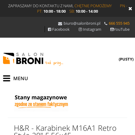
ZAPRASZAMY DO KONTAKTU Z NAMI,
CHĘTNIE POMOŻEMY
PN -
PT:
10:00 - 18:00
SB:
10:00 - 14:00
biuro@salonbroni.pl
666 555 945
Facebook
Instagram
YouTube
(PUSTY)
H&R - Karabinek M16A1 Retro