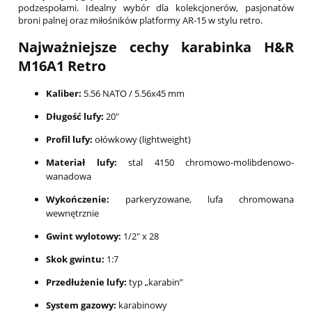
podzespołami. Idealny wybór dla kolekcjonerów, pasjonatów
broni palnej oraz miłośników platformy AR-15 w stylu retro.
Najważniejsze cechy karabinka H&R
M16A1 Retro
Kaliber:
5.56 NATO / 5.56x45 mm
Długość lufy:
20"
Profil lufy:
ołówkowy (lightweight)
Materiał lufy:
stal 4150 chromowo-molibdenowo-
wanadowa
Wykończenie:
parkeryzowane, lufa chromowana
wewnętrznie
Gwint wylotowy:
1/2" x 28
Skok gwintu:
1:7
Przedłużenie lufy:
typ „karabin”
System gazowy:
karabinowy