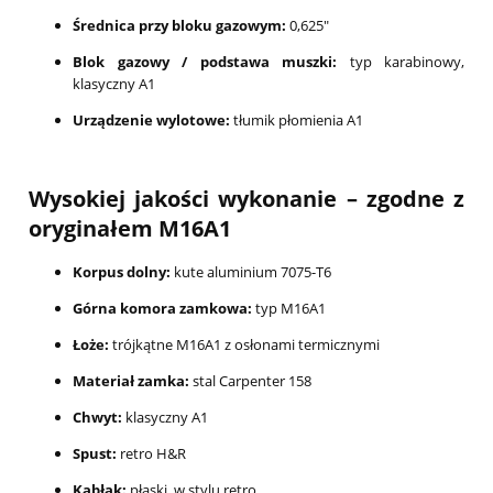
Średnica przy bloku gazowym:
0,625"
Blok gazowy / podstawa muszki:
typ karabinowy,
klasyczny A1
Urządzenie wylotowe:
tłumik płomienia A1
Wysokiej jakości wykonanie – zgodne z
oryginałem M16A1
Korpus dolny:
kute aluminium 7075-T6
Górna komora zamkowa:
typ M16A1
Łoże:
trójkątne M16A1 z osłonami termicznymi
Materiał zamka:
stal Carpenter 158
Chwyt:
klasyczny A1
Spust:
retro H&R
Kabłąk:
płaski, w stylu retro