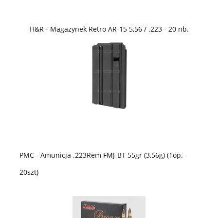
H&R - Magazynek Retro AR-15 5,56 / .223 - 20 nb.
PMC - Amunicja .223Rem FMJ-BT 55gr (3,56g) (1op. -
20szt)