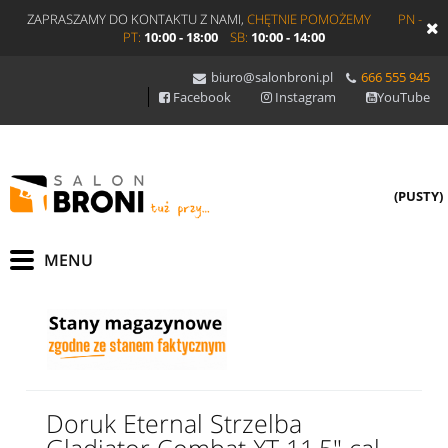
ZAPRASZAMY DO KONTAKTU Z NAMI,
CHĘTNIE POMOŻEMY
PN -
PT:
10:00 - 18:00
SB:
10:00 - 14:00
biuro@salonbroni.pl
666 555 945
Facebook
Instagram
YouTube
(PUSTY)
Doruk Eternal Strzelba