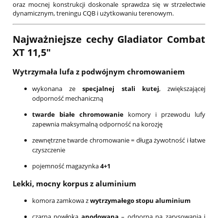
oraz mocnej konstrukcji doskonale sprawdza się w strzelectwie
dynamicznym, treningu CQB i użytkowaniu terenowym.
Najważniejsze cechy Gladiator Combat
XT 11,5"
Wytrzymała lufa z podwójnym chromowaniem
wykonana ze
specjalnej stali kutej
, zwiększającej
odporność mechaniczną
twarde białe chromowanie
komory i przewodu lufy
zapewnia maksymalną odporność na korozję
zewnętrzne twarde chromowanie = długa żywotność i łatwe
czyszczenie
pojemność magazynka
4+1
Lekki, mocny korpus z aluminium
komora zamkowa z
wytrzymałego stopu aluminium
czarna powłoka
anodowana
– odporna na zarysowania i