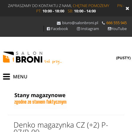
ZAPRASZAMY DO KONTAKTU Z NAMI,
CHĘTNIE POMOŻEMY
PN -
PT:
10:00 - 18:00
SB:
10:00 - 14:00
biuro@salonbroni.pl
666 555 945
Facebook
Instagram
YouTube
(PUSTY)
Denko magazynka CZ (+2) P-