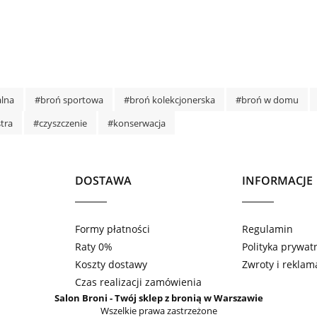
alna
#broń sportowa
#broń kolekcjonerska
#broń w domu
tra
#czyszczenie
#konserwacja
DOSTAWA
INFORMACJE
Formy płatności
Regulamin
Raty 0%
Polityka prywat
Koszty dostawy
Zwroty i reklam
Czas realizacji zamówienia
Salon Broni
- Twój sklep z bronią w Warszawie
Wszelkie prawa zastrzeżone