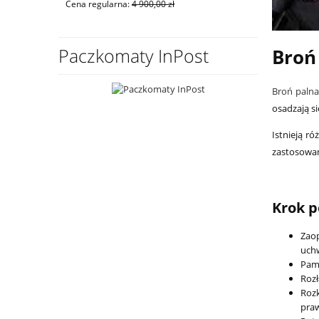
Cena regularna:
4 900,00 zł
Cena regular
Paczkomaty InPost
Broń 
Broń palna
osadzają s
Istnieją r
zastosowan
Krok p
Zaop
uchw
Pami
Rozł
Rozk
pra