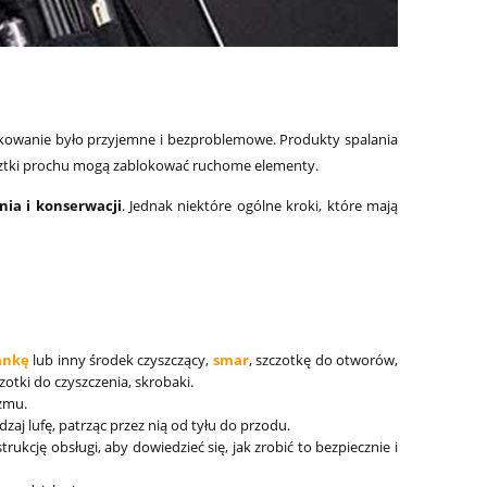
Cena regularna:
2 099,00 zł
Cena regularna:
2 599,0
tkowanie było przyjemne i bezproblemowe. Produkty spalania
resztki prochu mogą zablokować ruchome elementy.
nia i konserwacji
. Jednak niektóre ogólne kroki, które mają
ankę
lub inny środek czyszczący,
smar
, szczotkę do otworów,
zotki do czyszczenia, skrobaki.
izmu.
zaj lufę, patrząc przez nią od tyłu do przodu.
ukcję obsługi, aby dowiedzieć się, jak zrobić to bezpiecznie i