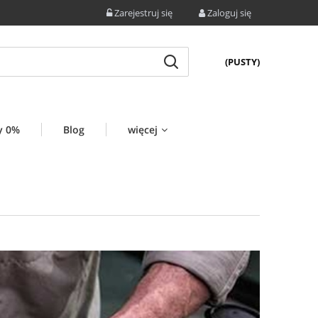
Zarejestruj się
Zaloguj się
(PUSTY)
y 0%
Blog
więcej