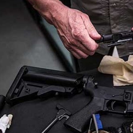
PCC Son of Gun SOG-Xs 7,5"
Latarka pistoletowa Streamlight TLR
czarny
G Sub - Sig Sauer P365/P365 XL
2 149,00 zł