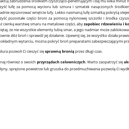
aktuj zabrudzenia środkiem czyszcząco-penetrującym i daj mu kilka minut na
zyść lufę za pomocą wycioru lub sznura i szmatek nasączonych środkie
adnie wyszorować wnętrze lufy. Lekko nasmaruj lufę szmatką pokrytą oleje
yść pozostałe części broni za pomocą nylonowej szczotki i środka czysz
ż cienką warstwę smaru na metalowe części, aby
zapobiec rdzewieniu i ko
ętaj, że nie wszystkie elementy lubią smar, a jego nadmiar może zablokować 
wnie złóż broń i sprawdź jej działanie. Upewnij się, że wszystko działa prawid
okładnym wytarciu, można pokryć broń preparatami zabezpieczającymi przed
ura pozwoli Ci cieszyć się
sprawną bronią
przez długi czas.
naj również o swoich
przyrządach celowniczych
. Warto zaopatrzyć się
ak
płyny, sprężone powietrze lub gruszka do przedmuchiwania pozwolą Ci wydł