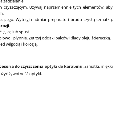
 zadziałanie.
m czyszczącym. Używaj naprzemiennie tych elementów, aby
m.
czącego. Wytrzyj nadmiar preparatu i brudu czystą szmatką.
rozji
.
iglicę lub spust.
łowo i płynnie. Zetrzyj odciski palców i ślady oleju ściereczką.
 wilgocią i korozją.
cesoria do czyszczenia
optyki do karabinu
. Szmatki, miękki
użyć żywotność optyki.