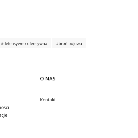
#defensywno-ofensywna
#broń bojowa
O NAS
Kontakt
ności
acje