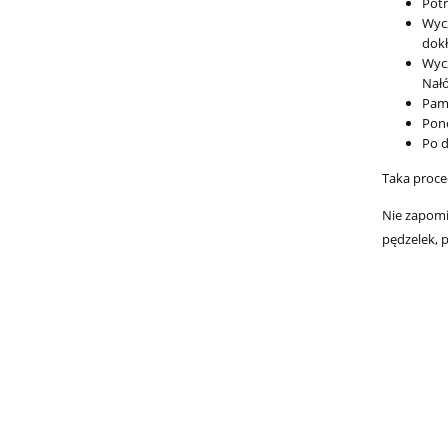
Potr
Wyc
dokł
Wycz
Nałó
Pami
Pono
Po d
Taka proced
Nie zapomi
pędzelek, 