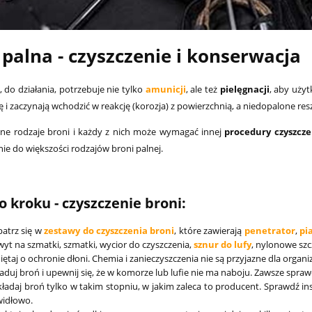
na:
4 499,00 zł
Cena regularna:
2 599,00 zł
palna - czyszczenie i konserwacja
, do działania, potrzebuje nie tylko
amunicji
, ale też
pielęgnacji
, aby uży
ię i zaczynają wchodzić w reakcję (korozja) z powierzchnią, a niedopalone 
óżne rodzaje broni i każdy z nich może wymagać innej
procedury czyszcze
ie do większości rodzajów broni palnej.
o kroku - czyszczenie broni:
atrz się w
zestawy do czyszczenia broni
, które zawierają
penetrator
,
pi
yt na szmatki, szmatki, wycior do czyszczenia,
sznur do lufy
, nylonowe szc
ętaj o ochronie dłoni. Chemia i zanieczyszczenia nie są przyjazne dla organ
aduj broń i upewnij się, że w komorze lub lufie nie ma naboju. Zawsze sprawd
ładaj broń tylko w takim stopniu, w jakim zaleca to producent. Sprawdź instr
widłowo.