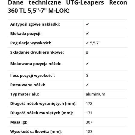
Dane techniczne
UTG-Leapers Recon
360 TL 5,5"-7" M-LOK
:
Antypoślizgowe nakładki:
✔
Blokada pozycji:
✔
Regulacja wysokości:
✔ 5,5-7'
Składanie dwukierunkowe:
x
Blokowana pozycja nóżek:
✔
Ilość pozycji wysokości:
5
Rozsuwane nóżki:
✔
Typ materiału:
aluminium
Długość nóżek wysuniętych [mm]:
178
Długość nóżek zsuniętych [mm]:
131
Masa [g]:
307
Wysokość całkowita [mm]:
183