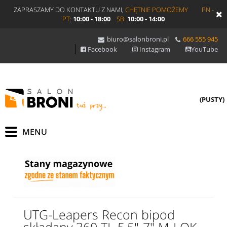
ZAPRASZAMY DO KONTAKTU Z NAMI,
CHĘTNIE POMOŻEMY
PN -
PT:
10:00 - 18:00
SB:
10:00 - 14:00
biuro@salonbroni.pl
666 555 945
Facebook
Instagram
YouTube
(PUSTY)
UTG-Leapers Recon bipod