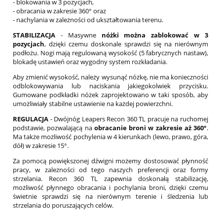
- blokowania w 3 pozycjach,
- obracania w zakresie 360° oraz
- nachylania w zależności od ukształtowania terenu.
STABILIZACJA
- Masywne
nóżki można zablokować w 3
pozycjach
, dzięki czemu doskonale sprawdzi się na nierównym
podłożu. Nogi mają regulowaną wysokość (5 fabrycznych nastaw),
blokadę ustawień oraz wygodny system rozkładania.
Aby zmienić wysokość, należy wysunąć nóżkę, nie ma konieczności
odblokowywania lub naciskania jakiegokolwiek przycisku.
Gumowane podkładki nóżek zaprojektowano w taki sposób, aby
umożliwiały stabilne ustawienie na każdej powierzchni.
REGULACJA
- Dwójnóg Leapers Recon 360 TL pracuje na ruchomej
podstawie, pozwalającą na
obracanie broni w zakresie aż 360°
.
Ma także możliwość pochylenia w 4 kierunkach (lewo, prawo, góra,
dół) w zakresie 15°.
Za pomocą powiększonej dźwigni możemy dostosować płynność
pracy, w zależności od tego naszych preferencji oraz formy
strzelania. Recon 360 TL zapewnia doskonałą stabilizację,
możliwość płynnego obracania i pochylania broni, dzięki czemu
świetnie sprawdzi się na nierównym terenie i śledzenia lub
strzelania do poruszających celów.