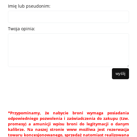
Imię lub pseudonim:
Twoja opinia:
wyślij
*Przypominamy, że nabycie broni wymaga posiadania
odpowiedniego pozwolenia i zaświadczenia do zakupu (tzw.
promesy) a amunicji wpisu broni do legitymacji o danym
kalibrze. Na naszej stronie www możliwa jest rezerwacja
towaru koncesjonowanego, sprzedaż natomiast realizowana