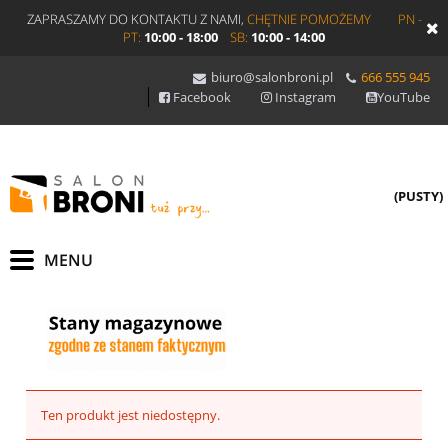
ZAPRASZAMY DO KONTAKTU Z NAMI,
CHĘTNIE POMOŻEMY
PN -
PT:
10:00 - 18:00
SB:
10:00 - 14:00
biuro@salonbroni.pl
666 555 945
Facebook
Instagram
YouTube
(PUSTY)
Ten produkt jest niedostępny.